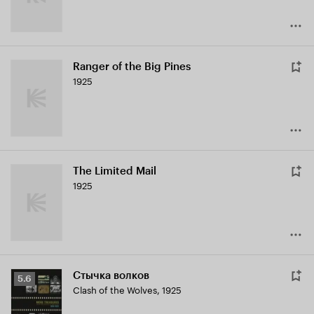
Ranger of the Big Pines
1925
The Limited Mail
1925
Стычка волков
Рейтинг
5.6
Clash of the Wolves
,
1925
Кинопоиска
5.6