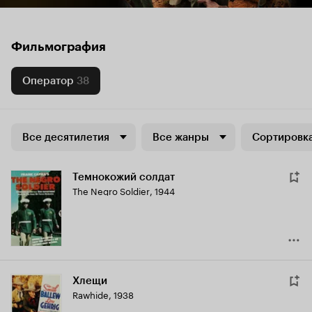
Фильмография
Оператор
38
Все десятилетия
Все жанры
Сортировка
Темнокожий солдат
The Negro Soldier
,
1944
Хлещи
Rawhide
,
1938