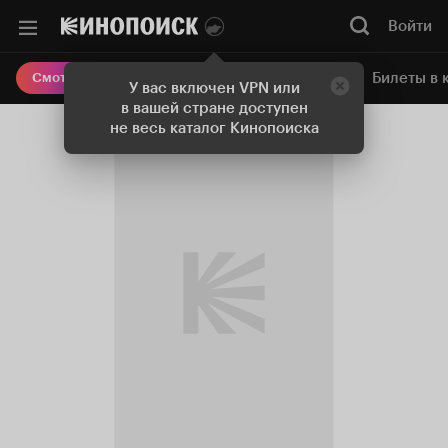
Войти
Онлайн-кинотеатр
Билеты в 
Смотреть кино
У вас включен VPN или
в вашей стране доступен
не весь каталог Кинопоиска