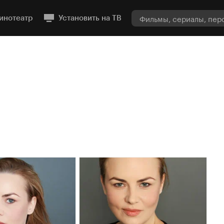
инотеатр
Установить на ТВ