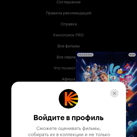
Соглашение
Правила рекомендаций
Справка
Кинопоиск PRO
Все фильмы
Все сериалы
РЕКЛАМА
Что посмотреть
Афиша
Музыка
Телепрограмма
Книги
Войдите в профиль
Служба поддержки
Сможете оценивать фильмы,

 собирать их в коллекции и не только