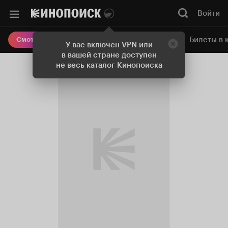
Войти
Онлайн-кинотеатр
Билеты в 
Смотреть кино
У вас включен VPN или
в вашей стране доступен
не весь каталог Кинопоиска