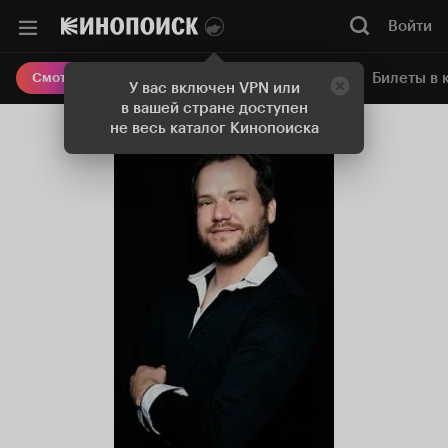
Войти
Онлайн-кинотеатр
Билеты в 
Смотреть кино
У вас включен VPN или
в вашей стране доступен
не весь каталог Кинопоиска