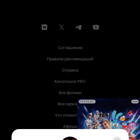
Соглашение
Правила рекомендаций
Справка
Кинопоиск PRO
Все фильмы
Все сериалы
РЕКЛАМА
Что посмотреть
Афиша
Музыка