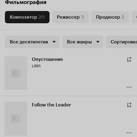
Фильмография
Композитор
20
Режиссер
3
Продюсер
2
Все десятилетия
Все жанры
Сортировка
Опустошение
Lilith
Follow the Leader