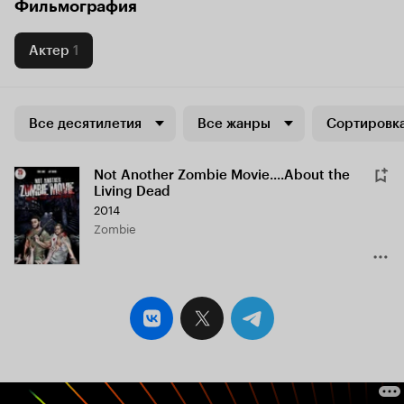
Фильмография
Актер
1
Все десятилетия
Все жанры
Сортировка
Not Another Zombie Movie....About the
Living Dead
2014
Zombie