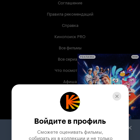
Соглашение
Правила рекомендаций
Справка
Кинопоиск PRO
Все фильмы
Все сериалы
РЕКЛАМА
Что посмотреть
Афиша
Музыка
Телепрограмма
Книги
Войдите в профиль
Служба поддержки
Сможете оценивать фильмы,

 собирать их в коллекции и не только