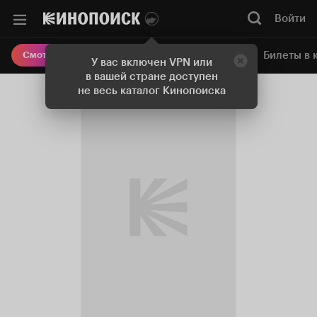
Войти
Онлайн-кинотеатр
Билеты в 
Смотреть кино
У вас включен VPN или
в вашей стране доступен
не весь каталог Кинопоиска