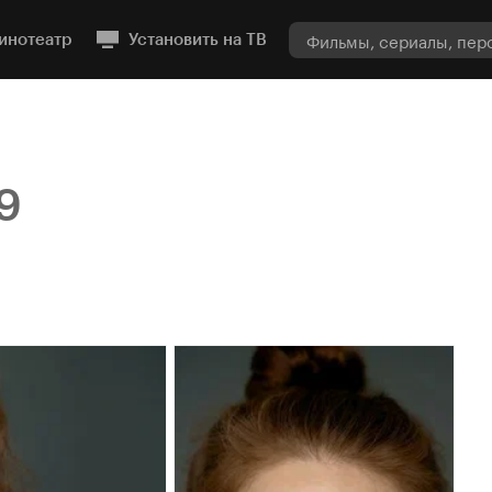
инотеатр
Установить на ТВ
9