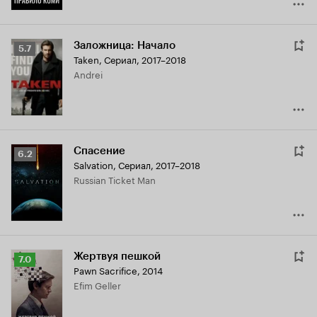
Заложница: Начало
Рейтинг
5.7
Taken
,
Сериал, 2017–2018
Кинопоиска
Andrei
5.7
Спасение
Рейтинг
6.2
Salvation
,
Сериал, 2017–2018
Кинопоиска
Russian Ticket Man
6.2
Жертвуя пешкой
Рейтинг
7.0
Pawn Sacrifice
,
2014
Кинопоиска
Efim Geller
7.0