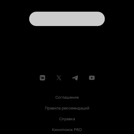
Соглашение
Правила рекомендаций
Справка
Кинопоиск PRO