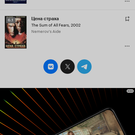
Цена страха
Рейтинг
6.1
The Sum of All Fears
,
2002
Кинопоиска
Nemerov's Aide
6.1