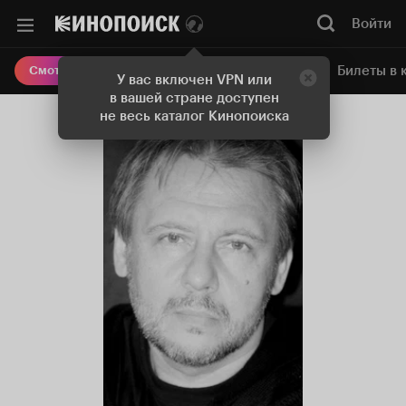
Войти
Онлайн-кинотеатр
Билеты в 
Смотреть кино
У вас включен VPN или
в вашей стране доступен
не весь каталог Кинопоиска