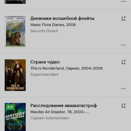
Дневники волшебной флейты
Magic Flute Diaries
,
2008
Security Guard
Страна чудес
This Is Wonderland
,
Сериал, 2004–2006
Superintendant
Расследования авиакатастроф
Рейтинг
8.6
Mayday Air Disaster
,
ТВ, 2003–...
Кинопоиска
Captain Solomentsev
8.6