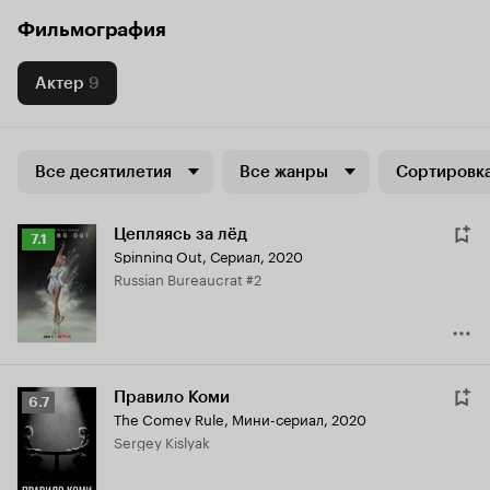
Фильмография
Актер
9
Все десятилетия
Все жанры
Сортировка
Цепляясь за лёд
Рейтинг
7.1
Spinning Out
,
Сериал, 2020
Кинопоиска
Russian Bureaucrat #2
7.1
Правило Коми
Рейтинг
6.7
The Comey Rule
,
Мини-сериал, 2020
Кинопоиска
Sergey Kislyak
6.7