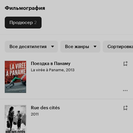
Фильмография
Продюсер
2
Все десятилетия
Все жанры
Сортировка
Поездка в Панаму
La virée à Paname
,
2013
Rue des cités
2011