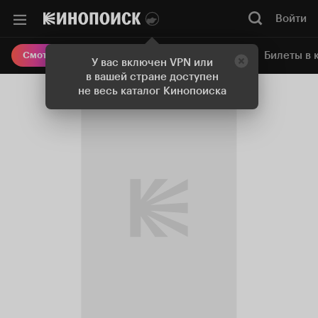
Войти
Онлайн-кинотеатр
Билеты в 
Смотреть кино
У вас включен VPN или
в вашей стране доступен
не весь каталог Кинопоиска