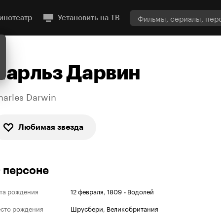
инотеатр
Установить на ТВ
Чарльз Дарвин
harles Darwin
Любимая звезда
 персоне
та рождения
12 февраля
,
1809
•
Водолей
сто рождения
Шрусбери
,
Великобритания