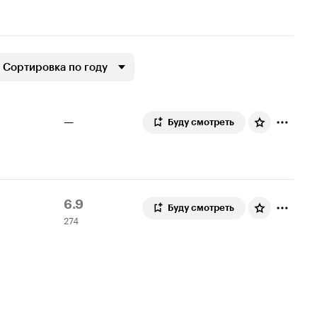
Сортировка по году
—
Буду смотреть
Рейтинг
274
6.9
Буду смотреть
274
Кинопоиска
оценки
6.9