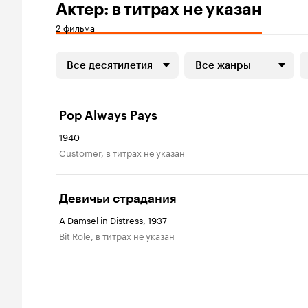
Актер: в титрах не указан
2 фильма
Все десятилетия
Все жанры
Pop Always Pays
1940
Customer, в титрах не указан
Девичьи страдания
A Damsel in Distress, 1937
Bit Role, в титрах не указан