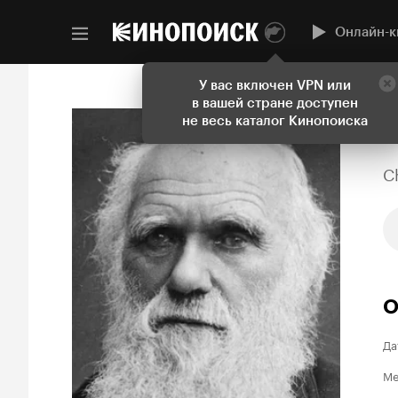
Онлайн-к
У вас включен VPN или
в вашей стране доступен
не весь каталог Кинопоиска
C
О
Да
Ме