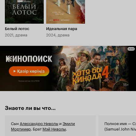
Белый лотос
Идеальная пара
2021, драма
2024, драма
Знаете ли вы что...
Сын
Алессандро Ниволы
и
Эмили
Полное имя — С
Мортимер
. Брат
Мэй Ниволы
.
(Samuel John Niv