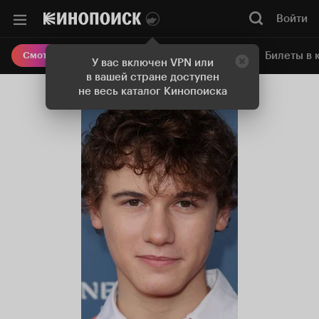
Войти
Онлайн-кинотеатр
Билеты в 
Смотреть кино
У вас включен VPN или
в вашей стране доступен
не весь каталог Кинопоиска