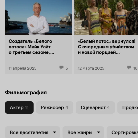
Создатель «Белого
«Белый лотос» вернулся!
лотоса» Майк Уайт —
С очередным убийством
о третьем сезоне,
и новой порцией
буддизме и обезьянах
комично-трагичных
героев
11 апреля 2025
5
12 марта 2025
16
Фильмография
Актер
11
Режиссер
4
Сценарист
4
Продю
Все десятилетия
Все жанры
Сортировка