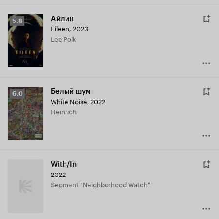
Айлин
Рейтинг
5.8
Eileen
,
2023
Кинопоиска
Lee Polk
5.8
Белый шум
Рейтинг
6.0
White Noise
,
2022
Кинопоиска
Heinrich
6.0
With/In
2022
Segment "Neighborhood Watch"