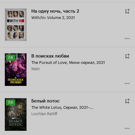
На одну ночь, часть 2
With/In: Volume 2
,
2021
В поисках любви
Рейтинг
7.6
The Pursuit of Love
,
Мини-сериал, 2021
Кинопоиска
Matt
7.6
Белый лотос
Рейтинг
7.6
The White Lotus
,
Сериал, 2021–...
Кинопоиска
Lochlan Ratliff
7.6