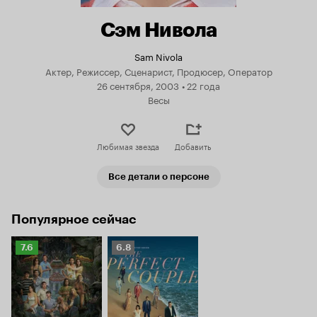
Сэм Нивола
Sam Nivola
Актер, Режиссер, Сценарист, Продюсер, Оператор
26 сентября, 2003
•
22 года
Весы
Любимая звезда
Добавить
Все детали о персоне
Популярное сейчас
Рейтинг
Рейтинг
7.6
6.8
Кинопоиска
Кинопоиска
7.6
6.8