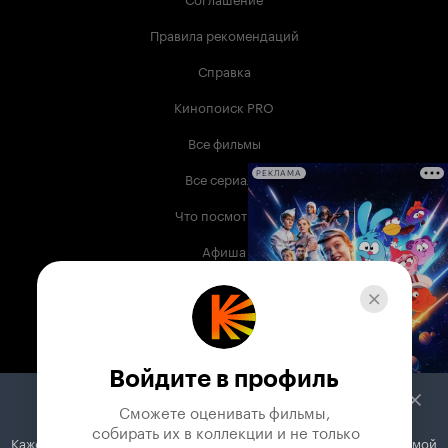
Правила рекомендаций
Справка
Кинопоиск PRO
Все фильмы
Все сериалы
РЕКЛАМА
Что посмотреть
Афиша
Музыка
Телепрограмма
Книги
Войдите в профиль
Служба поддержки
Сможете оценивать фильмы,

 собирать их в коллекции и не только
Кажется, вы используете блокировщик рекламы. Вместе с рекламой