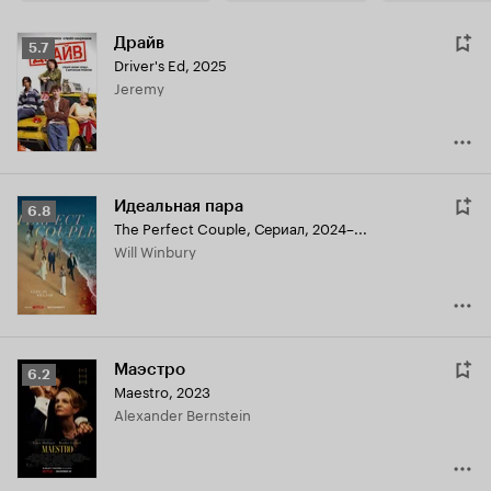
Драйв
Рейтинг
5.7
Driver's Ed
,
2025
Кинопоиска
Jeremy
5.7
Идеальная пара
Рейтинг
6.8
The Perfect Couple
,
Сериал, 2024–...
Кинопоиска
Will Winbury
6.8
Маэстро
Рейтинг
6.2
Maestro
,
2023
Кинопоиска
Alexander Bernstein
6.2