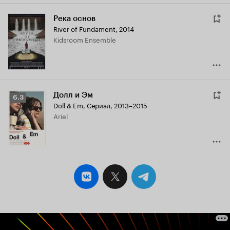
Река основ
River of Fundament
,
2014
Kidsroom Ensemble
Долл и Эм
Рейтинг
6.3
Doll & Em
,
Сериал, 2013–2015
Кинопоиска
Ariel
6.3