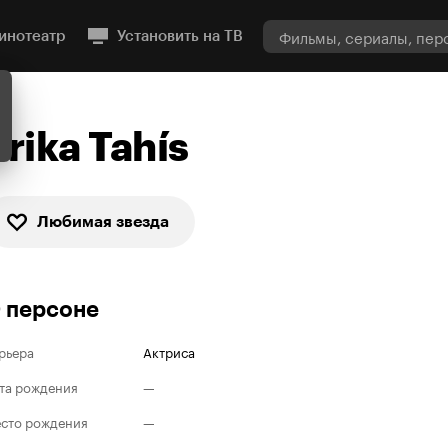
инотеатр
Установить на ТВ
Erika Tahís
Любимая звезда
 персоне
рьера
Актриса
та рождения
—
сто рождения
—