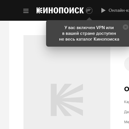
Онлайн-к
У вас включен VPN или
в вашей стране доступен
не весь каталог Кинопоиска
О
Ка
Да
Ме