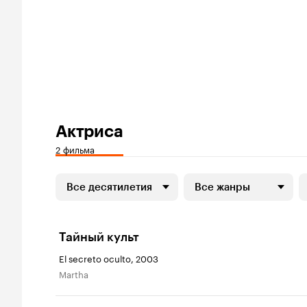
Актриса
2 фильма
Все десятилетия
Все жанры
Тайный культ
El secreto oculto, 2003
Martha