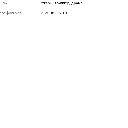
анры
ужасы
,
триллер
,
драма
его фильмов
2
,
2003
—
2011