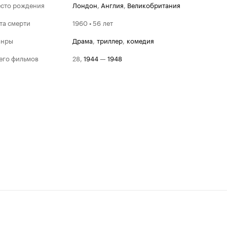
сто рождения
Лондон
,
Англия
,
Великобритания
та смерти
1960 • 56 лет
анры
драма
,
триллер
,
комедия
его фильмов
28
,
1944
—
1948