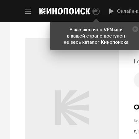
Онлайн-к
У вас включен VPN или
в вашей стране доступен
не весь каталог Кинопоиска
L
О
Ка
Да