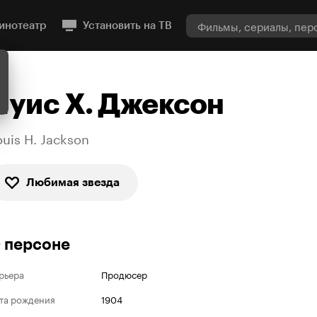
инотеатр
Установить на ТВ
Луис Х. Джексон
ouis H. Jackson
Любимая звезда
 персоне
рьера
Продюсер
та рождения
1904