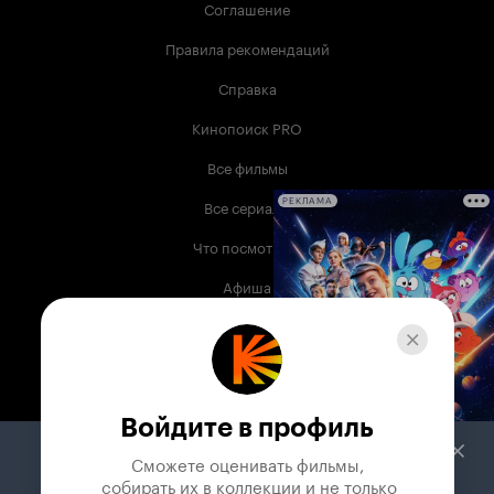
Соглашение
Правила рекомендаций
Справка
Кинопоиск PRO
Все фильмы
Все сериалы
РЕКЛАМА
Что посмотреть
Афиша
Музыка
Телепрограмма
Книги
Войдите в профиль
Служба поддержки
Сможете оценивать фильмы,

 собирать их в коллекции и не только