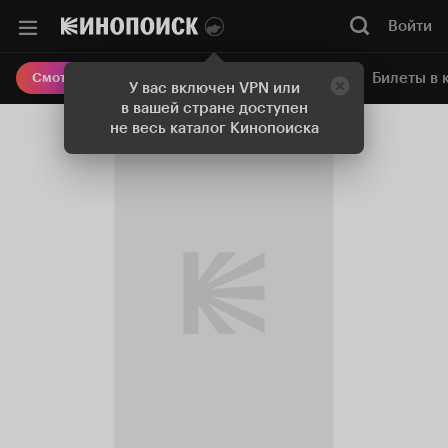
Войти
Онлайн-кинотеатр
Билеты в 
Смотреть кино
У вас включен VPN или
в вашей стране доступен
не весь каталог Кинопоиска