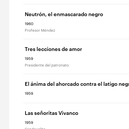
Neutrón, el enmascarado negro
1960
Profesor Méndez
Tres lecciones de amor
1959
Presidente del patronato
El ánima del ahorcado contra el latigo neg
1959
Las señoritas Vivanco
1959
Sandovalito