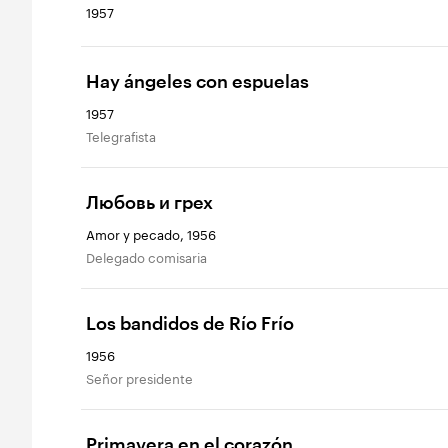
1957
Hay ángeles con espuelas
1957
Telegrafista
Любовь и грех
Amor y pecado, 1956
Delegado comisaria
Los bandidos de Río Frío
1956
Señor presidente
Primavera en el corazón