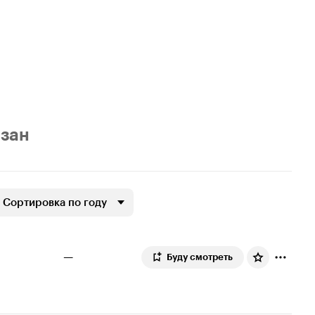
азан
Сортировка по году
—
Буду смотреть