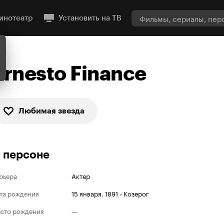
инотеатр
Установить на ТВ
Ernesto Finance
Любимая звезда
 персоне
рьера
Актер
та рождения
15 января
,
1891
•
Козерог
сто рождения
—