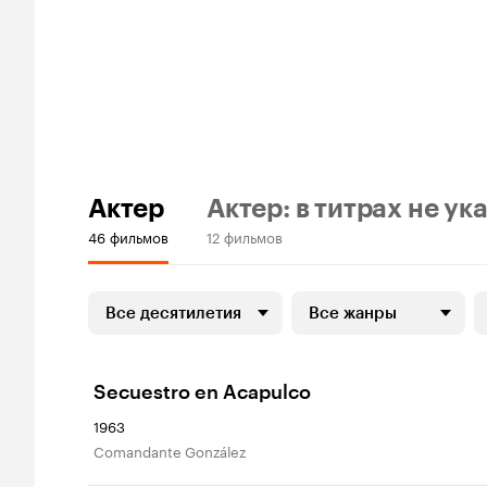
Актер
Актер: в титрах не ук
46 фильмов
12 фильмов
Все десятилетия
Все жанры
Secuestro en Acapulco
1963
Comandante González