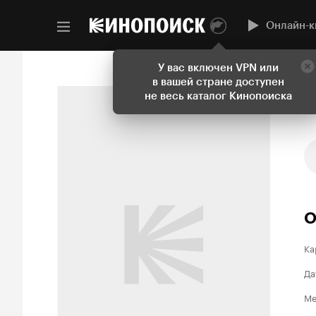
Онлайн-к
У вас включен VPN или
в вашей стране доступен
не весь каталог Кинопоиска
О
Ка
Да
Ме