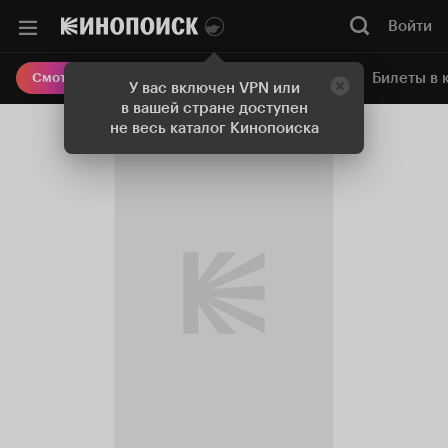
Войти
Онлайн-кинотеатр
Билеты в 
Смотреть кино
У вас включен VPN или
в вашей стране доступен
не весь каталог Кинопоиска