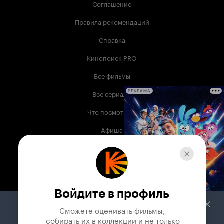
Соглашение
Правила рекомендаций
Справка
Кинопоиск PRO
Все фильмы
Все сериалы
РЕКЛАМА
Что посмотреть
Афиша
Музыка
Телепрограмма
Книги
Войдите в профиль
Служба поддержки
Сможете оценивать фильмы,

 собирать их в коллекции и не только