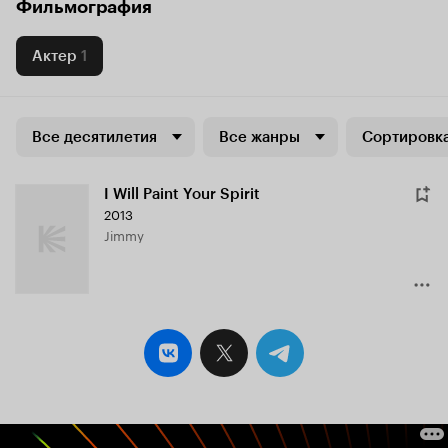
Фильмография
Актер
1
Все десятилетия
Все жанры
Сортировка
I Will Paint Your Spirit
2013
Jimmy