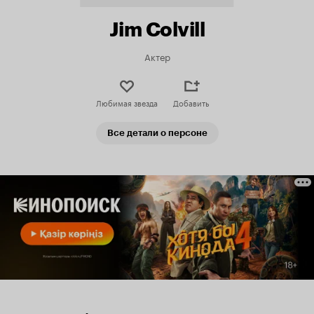
Jim Colvill
Актер
Любимая звезда
Добавить
Все детали о персоне