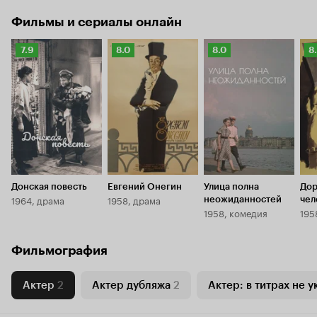
Фильмы и сериалы онлайн
Рейтинг
Рейтинг
Рейтинг
Р
7.9
8.0
8.0
8
Кинопоиска
Кинопоиска
Кинопоиска
К
7.9
8.0
8.0
8.
Донская повесть
Евгений Онегин
Улица полна
Дор
1964, драма
1958, драма
неожиданностей
чел
1958, комедия
195
Фильмография
Актер
2
Актер дубляжа
2
Актер: в титрах не у