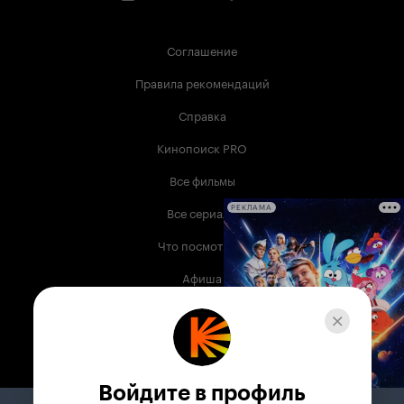
Соглашение
Правила рекомендаций
Справка
Кинопоиск PRO
Все фильмы
Все сериалы
РЕКЛАМА
Что посмотреть
Афиша
Музыка
Телепрограмма
Книги
Войдите в профиль