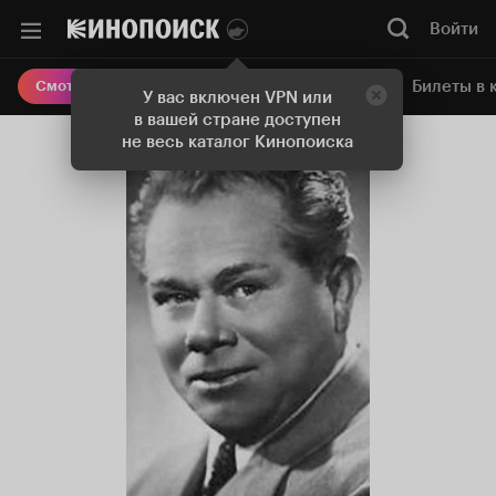
Войти
Онлайн-кинотеатр
Билеты в 
Смотреть кино
У вас включен VPN или
в вашей стране доступен
не весь каталог Кинопоиска