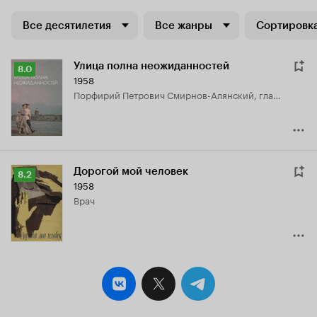
Все десятилетия
Все жанры
Сортировка
Улица полна неожиданностей
Рейтинг
8.0
1958
Кинопоиска
Порфирий Петрович Смирнов-Алянский, главбух Стройтреста
8.0
Дорогой мой человек
Рейтинг
8.2
1958
Кинопоиска
врач
8.2