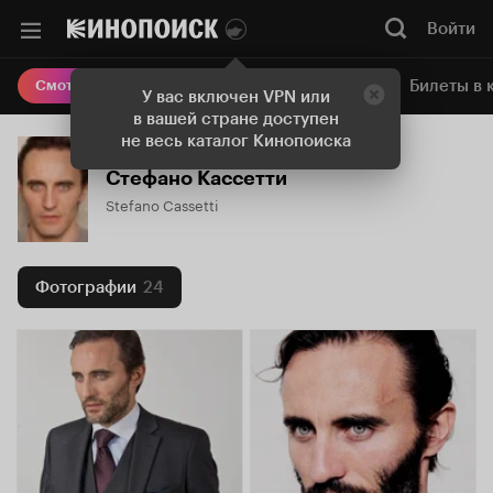
Войти
Онлайн-кинотеатр
Билеты в 
Смотреть кино
У вас включен VPN или
в вашей стране доступен
не весь каталог Кинопоиска
Стефано Кассетти
Stefano Cassetti
Фотографии
24