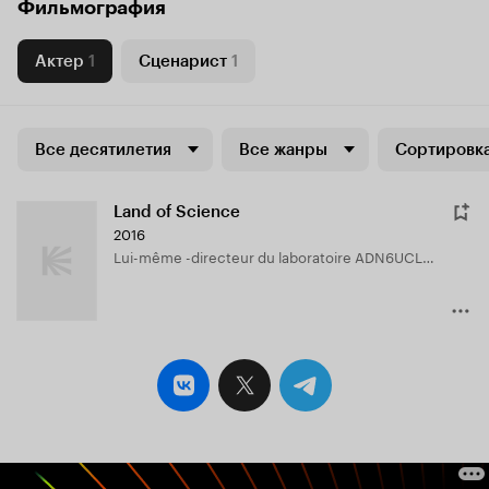
Фильмография
Актер
1
Сценарист
1
Все десятилетия
Все жанры
Сортировка
Land of Science
2016
Lui-même -directeur du laboratoire ADN6UCLA (в титрах: Dr. Wayne Grody)