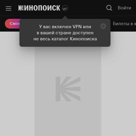
Войти
Онлайн-кинотеатр
Билеты в 
Смотреть кино
У вас включен VPN или
в вашей стране доступен
не весь каталог Кинопоиска