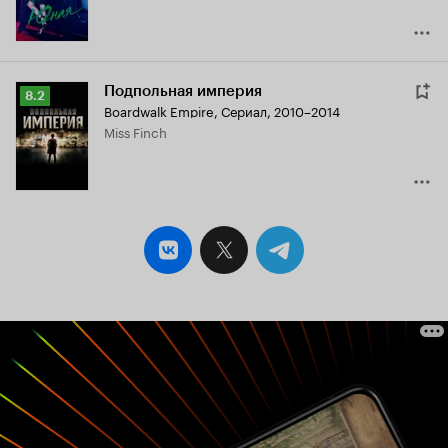
Подпольная империя
Рейтинг
8.2
Boardwalk Empire
,
Сериал, 2010–2014
Кинопоиска
Miss Finch
8.2