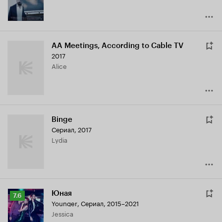
AA Meetings, According to Cable TV
2017
Alice
Binge
Сериал, 2017
Lydia
Юная
Рейтинг
7.6
Younger
,
Сериал, 2015–2021
Кинопоиска
Jessica
7.6