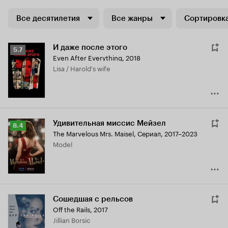
Все десятилетия
Все жанры
Сортировка
И даже после этого
Рейтинг
5.7
Even After Everything
,
2018
Кинопоиска
Lisa / Harold's wife
5.7
Удивительная миссис Мейзел
Рейтинг
8.4
The Marvelous Mrs. Maisel
,
Сериал, 2017–2023
Кинопоиска
Model
8.4
Сошедшая с рельсов
Off the Rails
,
2017
Jillian Borsic