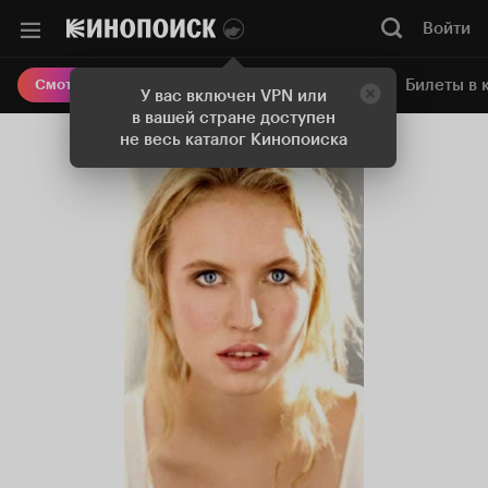
Войти
Онлайн-кинотеатр
Билеты в 
Смотреть кино
У вас включен VPN или
в вашей стране доступен
не весь каталог Кинопоиска