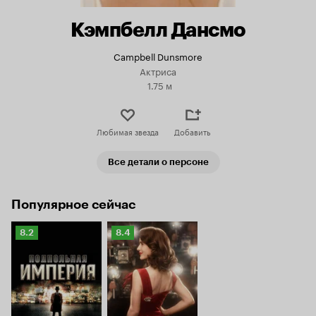
Кэмпбелл Дансмо
Campbell Dunsmore
Актриса
1.75 м
Любимая звезда
Добавить
Все детали о персоне
Популярное сейчас
Рейтинг
Рейтинг
8.2
8.4
Кинопоиска
Кинопоиска
8.2
8.4