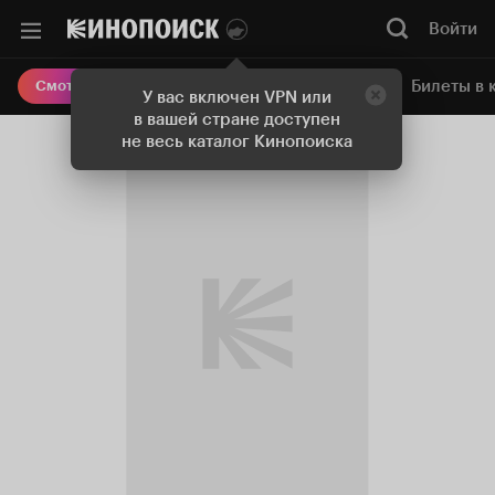
Войти
Онлайн-кинотеатр
Билеты в 
Смотреть кино
У вас включен VPN или
в вашей стране доступен
не весь каталог Кинопоиска