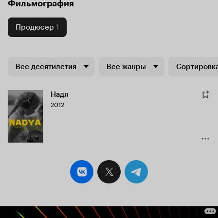
Фильмография
Продюсер
1
Все десятилетия
Все жанры
Сортировка
Надя
2012