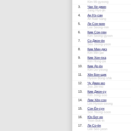
Kim Mi-gyeong
3.
Чан Хе-джин
Jang Hye-jin
4.
Ан Нэ-сан
An Nae-sang
5.
Ли Сон-мин
Lee Seong-min
6.
Ким Сон-гюн
Kim Seong-gyoon
7.
Со Джон-ён
Seo Jeong-yeon
8.
Ким Мин-джэ
Kim Min-jae
9.
Ким Хон-пха
Kim Hong-pa
10.
Ким До-ён
Kim Do-yeong
11.
Хён Бон-щик
Hyeon Bong-shik
12.
Чу Джин-мо
Joo Jin-mo
13.
Ким Джон-су
Kim Jong-soo
14.
Лим Хён-сон
Lim Hyeon-seong
15.
Сон Ён-сун
Son Yeong-soon
16.
Юн Бог-ин
Yoon Bok-in
17.
Ли Со-ён
Lee Seo-yeon