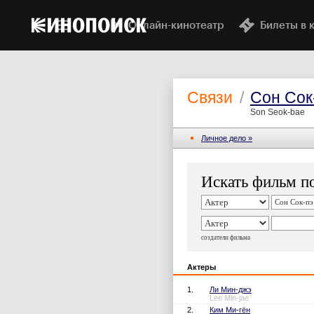
Онлайн-кинотеатр
Билеты в 
Связи
/
Сон Сок
Son Seok-bae
Личное дело »
Искать фильм по
создатели фильма
Актеры
1.
Ли Мин-джэ
Lee Min-jae
2.
Ким Ми-гён