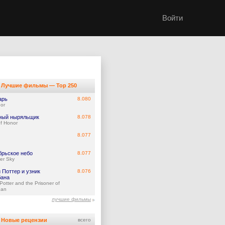
Войти
Лучшие фильмы — Top 250
арь
8.080
or
ный ныряльщик
8.078
f Honor
8.077
брьское небо
8.077
er Sky
 Поттер и узник
8.076
бана
Potter and the Prisoner of
ban
лучшие фильмы
Новые рецензии
всего