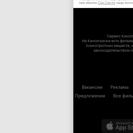
кем именно
Сон Сок-пэ
чаще всего
Сервис Киноп
На Кинопоиске есть фильмы
психотропных веществ, и
законодательством о
Вакансии
Реклама
Предложения
Все фил