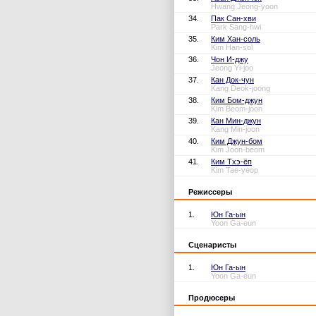
Hwang Jeong-yoon
34.
Пак Сан-хви
Park Sang-hwi
35.
Ким Хан-соль
Kim Han-sol
36.
Чон И-джу
Jeong Yi-joo
37.
Кан Док-чун
Kang Deok-joong
38.
Ким Бом-джун
Kim Beom-joon
39.
Кан Мин-джун
Kang Min-joon
40.
Ким Джун-бом
Kim Joon-beom
41.
Ким Тхэ-ёп
Kim Tae-yeop
Режиссеры
1.
Юн Га-ын
Yoon Ga-eun
Сценаристы
1.
Юн Га-ын
Yoon Ga-eun
Продюсеры