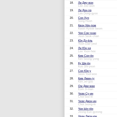
18.
Ли Джу-вон
Lee Joo-won
19.
Ли Дон-гю
Lee Dong-gyoo
20.
Сон Хун
Song Hoon
21.
Квон Хёк-пом
Kwon Hyeok-beom
22.
Чон Сок-чхан
Jeon Seok-chan
23.
Юн Дэ-ёль
Yoon Dae-yeol
24.
Ли Юн-хи
Lee Yoon-hee
25.
Ким Сон-ён
Kim Seong-yong
26.
Ку Щи-ён
Koo Shi-yeon
27.
Сон Юр-у
Seon Yool-woo
28.
Ким Джин-гу
Kim Jin-goo
29.
Ом Джи-ман
Eom Ji-man
30.
Чхве Су-ин
Choi Soo-in
31.
Чхве Джон-ин
Choi Jeong-in
32.
Чон Ын-гён
Jeong Eun-gyeong
33.
Хван Джон-юн