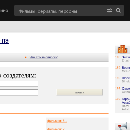
кино
-пэ
Что это за список?
188.
Знах
Znach
189.
Воен
Men o
 создателям:
190.
Шрэк
Shrek
191.
Октя
Octob
192.
Гарри
Азка
Harry 
Azka
фильмов: 3...
фильмов: 2...