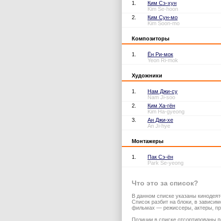
1.
Ким Сэ-хун
Kim Se-hoon
2.
Ким Сун-мо
Kim Soon-mo
Композиторы
1.
Ён Ри-мок
Yeon Ri-mok
Художники
1.
Нам Джи-су
Nam Ji-soo
2.
Ким Ха-гён
Kim Ha-gyeong
3.
Ан Джи-хе
An Ji-hye
Монтажеры
1.
Пак Сэ-ён
Park Se-yeong
Что это за список?
В данном списке указаны кинодеят
Список разбит на блоки, в зависи
фильмах — режиссеры, актеры, пр
Позиции в списке отсортированы п