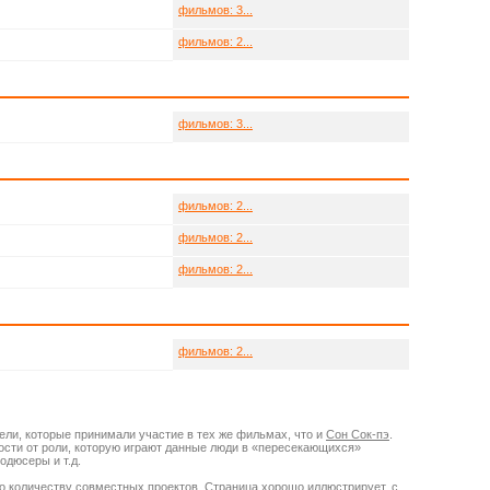
фильмов: 3...
фильмов: 2...
фильмов: 3...
фильмов: 2...
фильмов: 2...
фильмов: 2...
фильмов: 2...
ели, которые принимали участие в тех же фильмах, что и
Сон Сок-пэ
.
мости от роли, которую играют данные люди в «пересекающихся»
одюсеры и т.д.
о количеству совместных проектов. Страница хорошо иллюстрирует, с