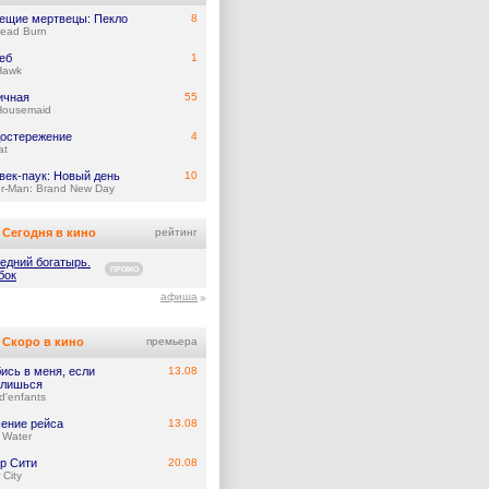
ещие мертвецы: Пекло
8
Dead Burn
еб
1
Hawk
ичная
55
Housemaid
остережение
4
at
век-паук: Новый день
10
er-Man: Brand New Day
Сегодня в кино
рейтинг
едний богатырь.
ПРОМО
бок
афиша
Скоро в кино
премьера
ись в меня, если
13.08
лишься
d'enfants
ение рейса
13.08
 Water
р Сити
20.08
 City