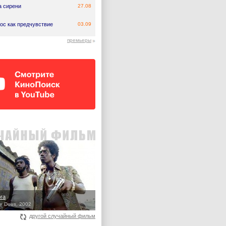
а сирени
27.08
ос как предчувствие
03.09
премьеры
ога
e Deus, 2002
другой случайный фильм