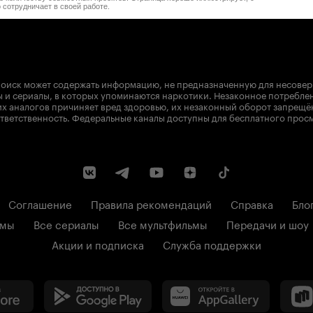
 сотрудничает в своей работе.
оиск может содержать информацию, не предназначенную для несове
 и сериалы, в которых упоминаются наркотики. Незаконное потребле
х аналогов причиняет вред здоровью, их незаконный оборот запрещё
тветственность. Федеральные каналы доступны для бесплатного прос
Соглашение
Правила рекомендаций
Справка
Бло
ьмы
Все сериалы
Все мультфильмы
Передачи и шоу
Акции и подписка
Служба поддержки