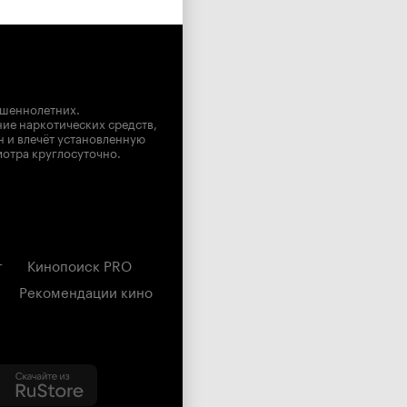
ршеннолетних.
ние наркотических средств,
н и влечёт установленную
мотра круглосуточно.
г
Кинопоиск PRO
Рекомендации кино