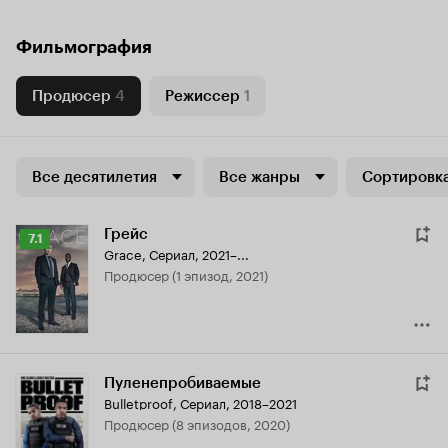
Фильмография
Продюсер
4
Режиссер
1
Все десятилетия
Все жанры
Сортировка
Грейс
Рейтинг
7.1
Grace
,
Сериал, 2021–...
Кинопоиска
продюсер (1 эпизод, 2021)
7.1
Пуленепробиваемые
Bulletproof
,
Сериал, 2018–2021
продюсер (8 эпизодов, 2020)