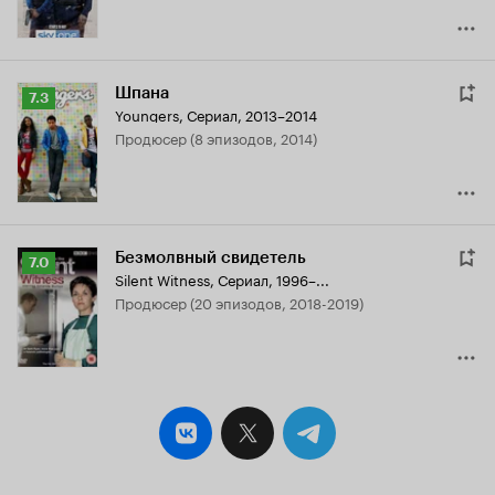
Шпана
Рейтинг
7.3
Youngers
,
Сериал, 2013–2014
Кинопоиска
продюсер (8 эпизодов, 2014)
7.3
Безмолвный свидетель
Рейтинг
7.0
Silent Witness
,
Сериал, 1996–...
Кинопоиска
продюсер (20 эпизодов, 2018-2019)
7.0