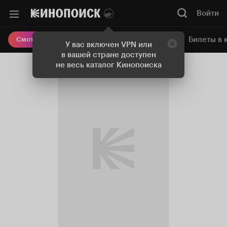
Войти
Онлайн-кинотеатр
Билеты в 
Смотреть кино
У вас включен VPN или
в вашей стране доступен
не весь каталог Кинопоиска