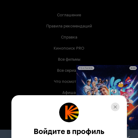
Соглашение
Правила рекомендаций
Справка
Кинопоиск PRO
Все фильмы
Все сериалы
РЕКЛАМА
Что посмотреть
Афиша
Музыка
Телепрограмма
Книги
Войдите в профиль
Служба поддержки