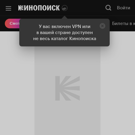
Войти
Онлайн-кинотеатр
Билеты в 
Смотреть кино
У вас включен VPN или
в вашей стране доступен
не весь каталог Кинопоиска