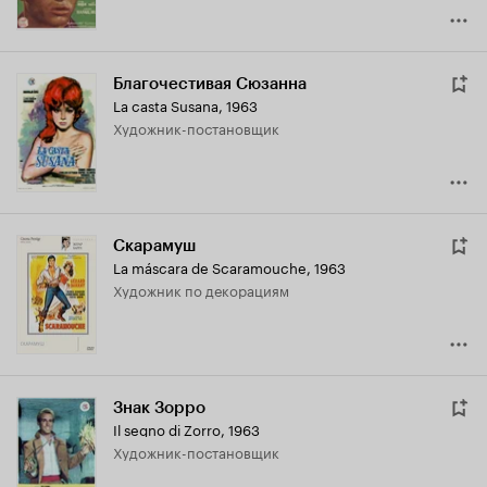
Благочестивая Сюзанна
La casta Susana
,
1963
Художник-постановщик
Скарамуш
La máscara de Scaramouche
,
1963
Художник по декорациям
Знак Зорро
Il segno di Zorro
,
1963
Художник-постановщик