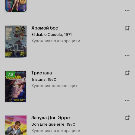
Хромой бес
El diablo Cojuelo
,
1971
Художник по декорациям
Тристана
Рейтинг
7.6
Tristana
,
1970
Кинопоиска
Художник-постановщик
7.6
Зануда Дон Эрре
Don Erre que erre
,
1970
Художник по декорациям