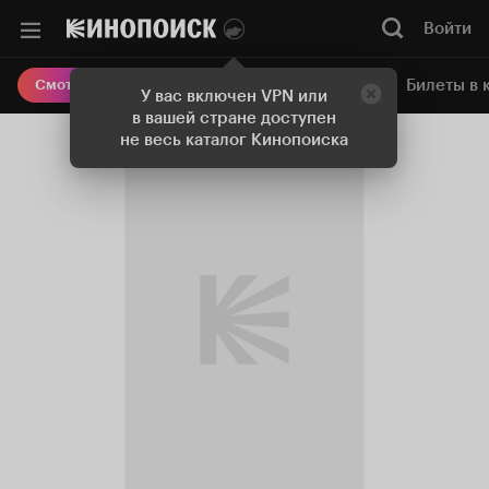
Войти
Онлайн-кинотеатр
Билеты в 
Смотреть кино
У вас включен VPN или
в вашей стране доступен
не весь каталог Кинопоиска