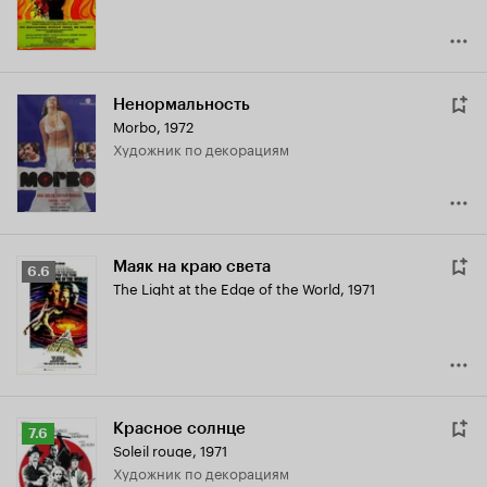
Ненормальность
Morbo
,
1972
Художник по декорациям
Маяк на краю света
Рейтинг
6.6
The Light at the Edge of the World
,
1971
Кинопоиска
6.6
Красное солнце
Рейтинг
7.6
Soleil rouge
,
1971
Кинопоиска
Художник по декорациям
7.6