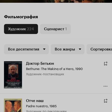
Фильмография
Художник
224
Сценарист
1
Все десятилетия
Все жанры
Сортировка
Доктор Бетьюн
Bethune: The Making of a Hero
,
1990
Художник-постановщик
Отче наш
Padre nuestro
,
1985
Художник по декорациям