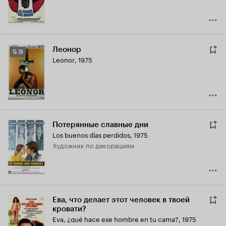
Леонор
Рейтинг
5.9
Leonor
,
1975
Кинопоиска
5.9
Потерянные славные дни
Los buenos días perdidos
,
1975
Художник по декорациям
Ева, что делает этот человек в твоей
кровати?
Eva, ¿qué hace ese hombre en tu cama?
,
1975