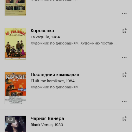
Коровенка
La vaquilla
,
1984
Художник по декорациям, Художник-постановщик
Последний камикадзе
El último kamikaze
,
1984
Художник по декорациям
Черная Венера
Рейтинг
5.3
Black Venus
,
1983
Кинопоиска
5.3