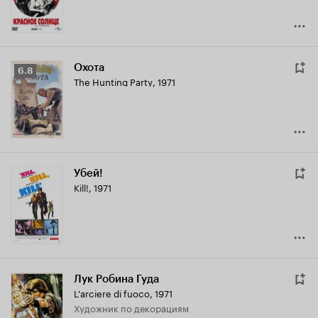
Охота
Рейтинг
6.8
The Hunting Party
,
1971
Кинопоиска
6.8
Убей!
Kill!
,
1971
Лук Робина Гуда
L'arciere di fuoco
,
1971
Художник по декорациям