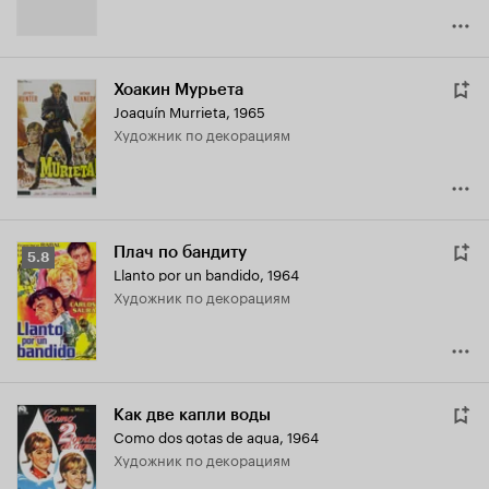
Хоакин Мурьета
Joaquín Murrieta
,
1965
Художник по декорациям
Плач по бандиту
Рейтинг
5.8
Llanto por un bandido
,
1964
Кинопоиска
Художник по декорациям
5.8
Как две капли воды
Como dos gotas de agua
,
1964
Художник по декорациям