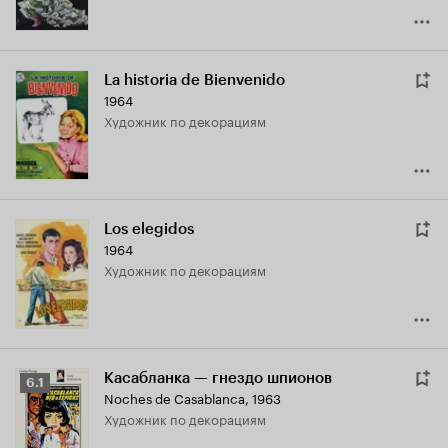
La historia de Bienvenido
1964
Художник по декорациям
Los elegidos
1964
Художник по декорациям
Касабланка — гнездо шпионов
Рейтинг
6.1
Noches de Casablanca
,
1963
Кинопоиска
Художник по декорациям
6.1