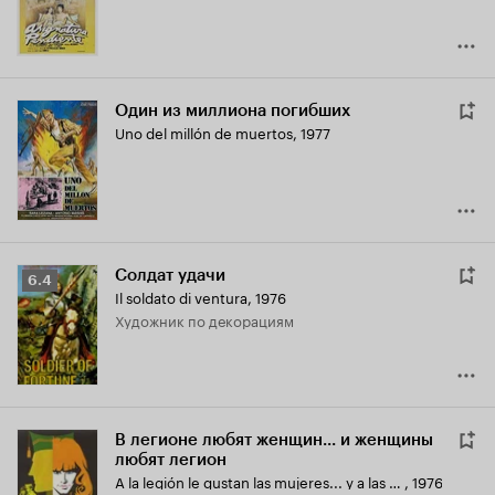
Один из миллиона погибших
Uno del millón de muertos
,
1977
Солдат удачи
Рейтинг
6.4
Il soldato di ventura
,
1976
Кинопоиска
Художник по декорациям
6.4
В легионе любят женщин... и женщины
любят легион
A la legión le gustan las mujeres... y a las mujeres, les gusta la legión
,
1976