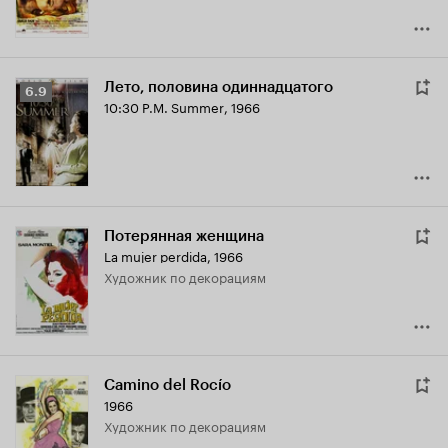
Лето, половина одиннадцатого
Рейтинг
6.9
10:30 P.M. Summer
,
1966
Кинопоиска
6.9
Потерянная женщина
La mujer perdida
,
1966
Художник по декорациям
Camino del Rocío
1966
Художник по декорациям