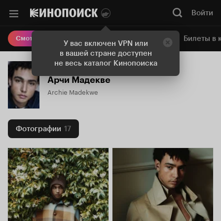
Войти
Онлайн-кинотеатр
Билеты в 
Смотреть кино
У вас включен VPN или
в вашей стране доступен
не весь каталог Кинопоиска
Арчи Мадекве
Archie Madekwe
Фотографии
17