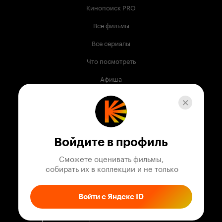
Кинопоиск PRO
Все фильмы
Все сериалы
Что посмотреть
Афиша
Музыка
Телепрограмма
Книги
Войдите в профиль
Служба поддержки
Сможете оценивать фильмы,

 собирать их в коллекции и не только
© 2003 —
2026
,
Кинопоиск
18
+
Проект компании
Войти с Яндекс ID