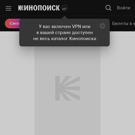
Войти
Онлайн-кинотеатр
Билеты в 
Смотреть кино
У вас включен VPN или
в вашей стране доступен
не весь каталог Кинопоиска