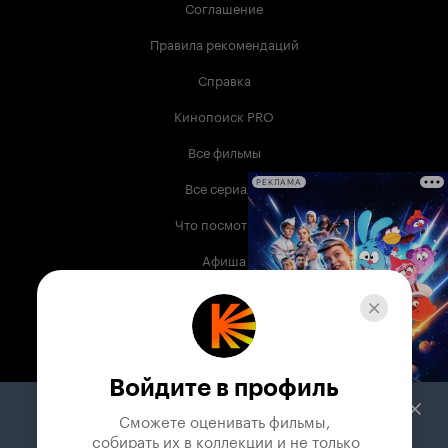
Соглашение
Правила рекомендаций
Справка
Кинопоиск PRO
Все фильмы
Все сериалы
РЕКЛАМА
Что посмотреть
Афиша
Музыка
Телепрограмма
Книги
Войдите в профиль
Служба поддержки
Сможете оценивать фильмы,

 собирать их в коллекции и не только