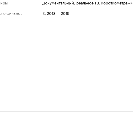
анры
документальный
,
реальное ТВ
,
короткометражк
его фильмов
3
,
2013
—
2015