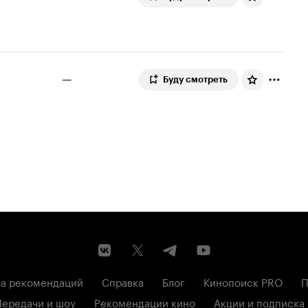
—
Буду смотреть
а рекомендаций
Справка
Блог
Кинопоиск PRO
П
Передачи и шоу
Рекомендации кино
Акции и подписка