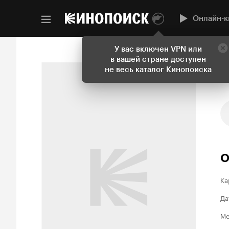
Онлайн-к
У вас включен VPN или
в вашей стране доступен
не весь каталог Кинопоиска
О
Ка
Да
Ме