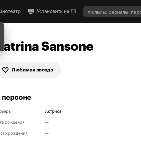
инотеатр
Установить на ТВ
Katrina Sansone
Любимая звезда
 персоне
рьера
Актриса
та рождения
—
сто рождения
—