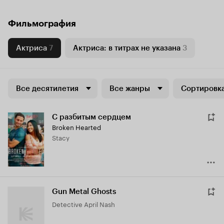
Фильмография
Актриса
7
Актриса: в титрах не указана
3
Все десятилетия
Все жанры
Сортировка
С разбитым сердцем
Broken Hearted
Stacy
Gun Metal Ghosts
Detective April Nash