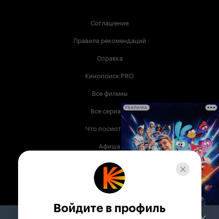
Соглашение
Правила рекомендаций
Справка
Кинопоиск PRO
Все фильмы
Все сериалы
РЕКЛАМА
Что посмотреть
Афиша
Музыка
Телепрограмма
Книги
Войдите в профиль
Служба поддержки