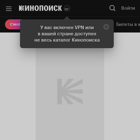
Войти
Онлайн-кинотеатр
Билеты в 
Смотреть кино
У вас включен VPN или
в вашей стране доступен
не весь каталог Кинопоиска