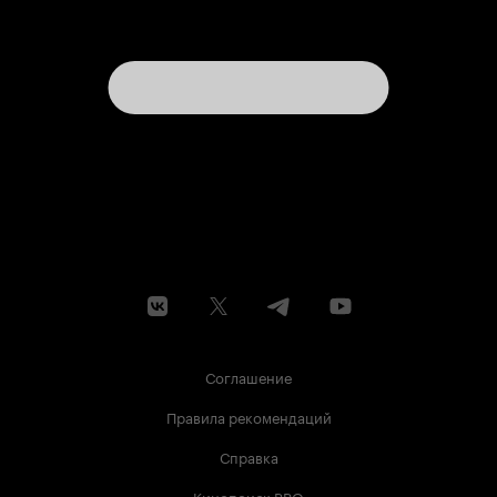
Соглашение
Правила рекомендаций
Справка
Кинопоиск PRO