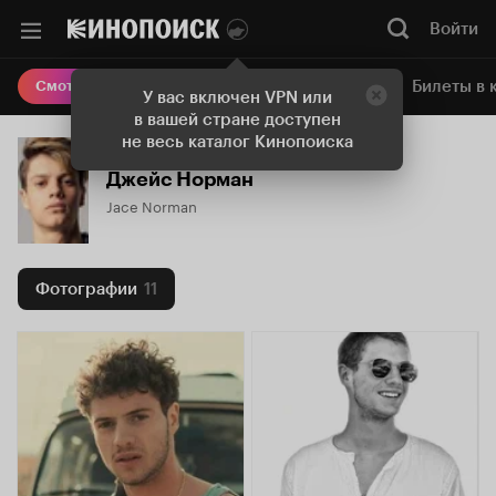
Войти
Онлайн-кинотеатр
Билеты в 
Смотреть кино
У вас включен VPN или
в вашей стране доступен
не весь каталог Кинопоиска
Джейс Норман
Jace Norman
Фотографии
11