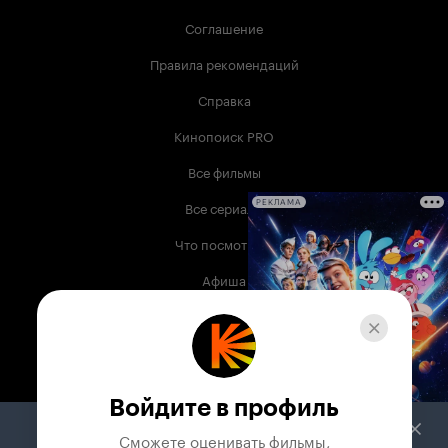
Соглашение
Правила рекомендаций
Справка
Кинопоиск PRO
Все фильмы
Все сериалы
РЕКЛАМА
Что посмотреть
Афиша
Музыка
Телепрограмма
Книги
Войдите в профиль
Служба поддержки
Сможете оценивать фильмы,
