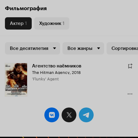
Фильмография
Актер
1
Художник
1
Все десятилетия
Все жанры
Сортировка
Агентство наёмников
The Hitman Agency
,
2018
'Flunky' Agent