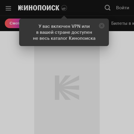
Войти
Онлайн-кинотеатр
Билеты в 
Смотреть кино
У вас включен VPN или
в вашей стране доступен
не весь каталог Кинопоиска