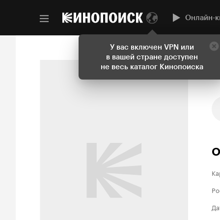
Онлайн-к
У вас включен VPN или
в вашей стране доступен
не весь каталог Кинопоиска
О
Ка
Ро
Да