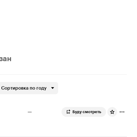
азан
Сортировка по году
—
Буду смотреть