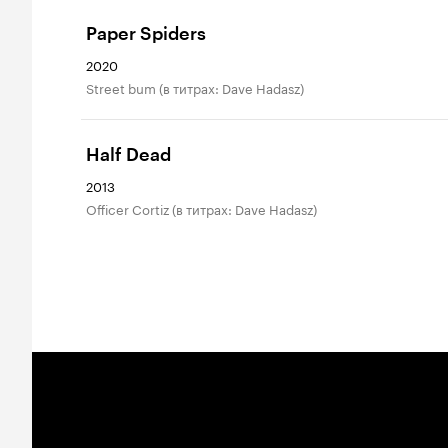
Paper Spiders
2020
Street bum (в титрах: Dave Hadasz)
Half Dead
2013
Officer Cortiz (в титрах: Dave Hadasz)