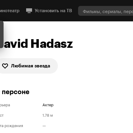
инотеатр
Установить на ТВ
David Hadasz
Любимая звезда
 персоне
рьера
Актер
ст
1.78 м
та рождения
—