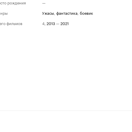
сто рождения
—
анры
ужасы
,
фантастика
,
боевик
его фильмов
4
,
2013
—
2021