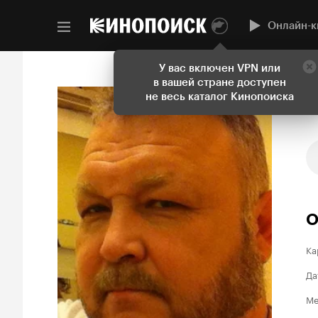
Онлайн-к
У вас включен VPN или
в вашей стране доступен
не весь каталог Кинопоиска
О
Ка
Да
Ме