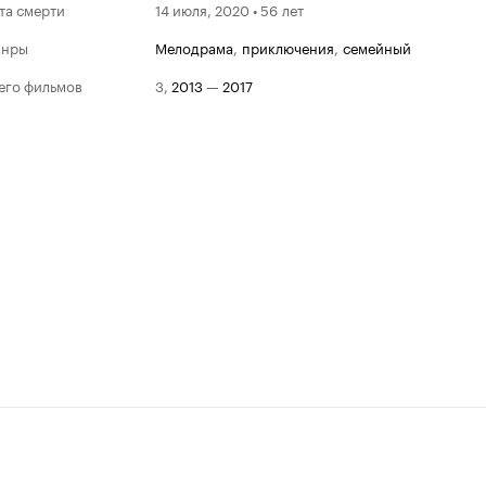
та смерти
14 июля, 2020 • 56 лет
анры
мелодрама
,
приключения
,
семейный
его фильмов
3
,
2013
—
2017