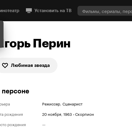
инотеатр
Установить на ТВ
Игорь Перин
Любимая звезда
 персоне
рьера
Режиссер
,
Сценарист
та рождения
20 ноября
,
1963
•
Скорпион
сто рождения
—