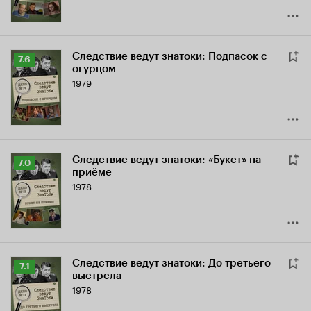
Следствие ведут знатоки: Подпасок с
Рейтинг
7.6
огурцом
Кинопоиска
1979
7.6
Следствие ведут знатоки: «Букет» на
Рейтинг
7.0
приёме
Кинопоиска
1978
7.0
Следствие ведут знатоки: До третьего
Рейтинг
7.1
выстрела
Кинопоиска
1978
7.1