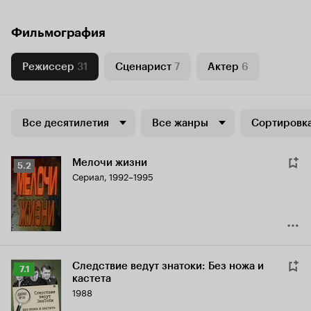
Фильмография
Режиссер
31
Сценарист
7
Актер
6
Все десятилетия
Все жанры
Сортировка
Мелочи жизни
Рейтинг
5.2
Сериал, 1992–1995
Кинопоиска
5.2
Следствие ведут знатоки: Без ножа и
Рейтинг
7.1
кастета
Кинопоиска
1988
7.1