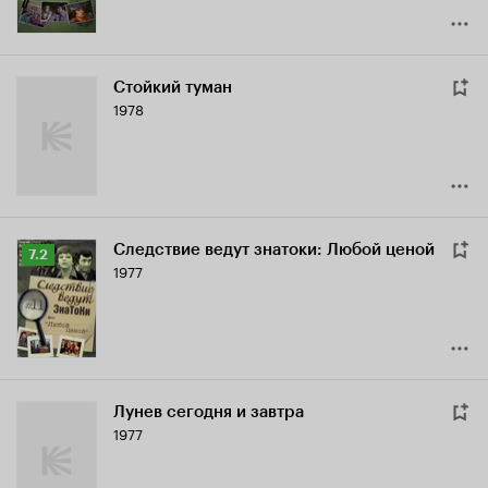
Стойкий туман
1978
Следствие ведут знатоки: Любой ценой
Рейтинг
7.2
1977
Кинопоиска
7.2
Лунев сегодня и завтра
1977