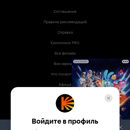
Соглашение
Правила рекомендаций
Справка
Кинопоиск PRO
Все фильмы
Все сериалы
РЕКЛАМА
Что посмотреть
Афиша
Музыка
Телепрограмма
Книги
Войдите в профиль
Служба поддержки