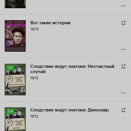
Вот такие истории
1973
Следствие ведут знатоки: Несчастный
Рейтинг
7.1
случай
Кинопоиска
1972
7.1
Следствие ведут знатоки: Динозавр
Рейтинг
7.4
1972
Кинопоиска
7.4