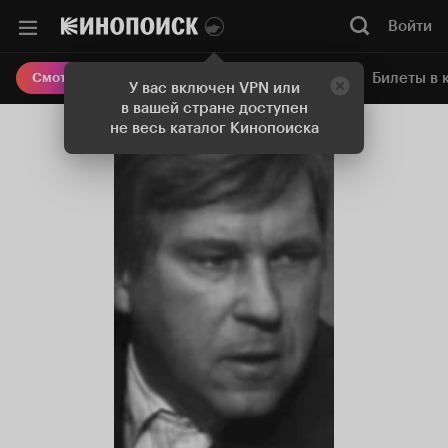
Войти
Онлайн-кинотеатр
Билеты в 
Смотреть кино
У вас включен VPN или
в вашей стране доступен
не весь каталог Кинопоиска