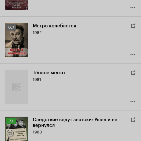
Мегрэ колеблется
Рейтинг
6.7
1982
Кинопоиска
6.7
Тёплое место
1981
Следствие ведут знатоки: Ушел и не
Рейтинг
7.1
вернулся
Кинопоиска
1980
7.1