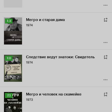
Мегрэ и старая дама
Рейтинг
7.3
1974
Кинопоиска
7.3
Следствие ведут знатоки: Свидетель
Рейтинг
7.0
1974
Кинопоиска
7.0
Мегрэ и человек на скамейке
Рейтинг
7.1
1973
Кинопоиска
7.1