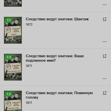
Следствие ведут знатоки: Шантаж
Рейтинг
7.7
1972
Кинопоиска
7.7
Следствие ведут знатоки: Ваше
Рейтинг
7.3
подлинное имя?
Кинопоиска
1971
7.3
Следствие ведут знатоки: Повинную
Рейтинг
7.2
голову
Кинопоиска
1971
7.2