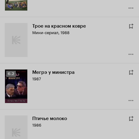
Трое на красном ковре
Мини-сериал, 1988
Мегрэ у министра
Рейтинг
6.2
1987
Кинопоиска
6.2
Птичье молоко
1986