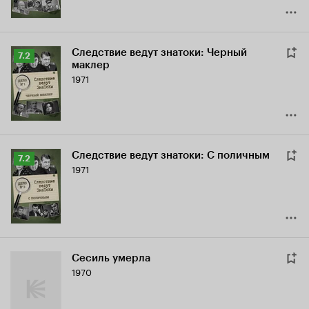
Следствие ведут знатоки: Черный
Рейтинг
7.2
маклер
Кинопоиска
1971
7.2
Следствие ведут знатоки: С поличным
Рейтинг
7.2
1971
Кинопоиска
7.2
Сесиль умерла
1970