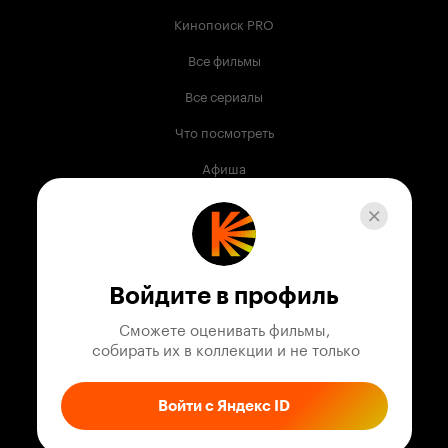
Кинопоиск PRO
Все фильмы
Все сериалы
Что посмотреть
Афиша
Музыка
Телепрограмма
Книги
Войдите в профиль
Служба поддержки
Сможете оценивать фильмы,

 собирать их в коллекции и не только
© 2003 —
2026
,
Кинопоиск
18
+
Проект компании
Войти с Яндекс ID