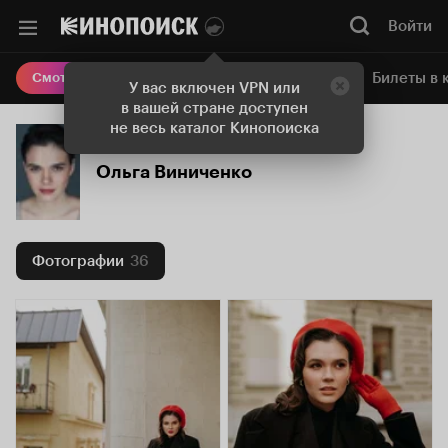
Войти
Онлайн-кинотеатр
Билеты в 
Смотреть кино
У вас включен VPN или
в вашей стране доступен
не весь каталог Кинопоиска
Ольга Виниченко
Фотографии
36