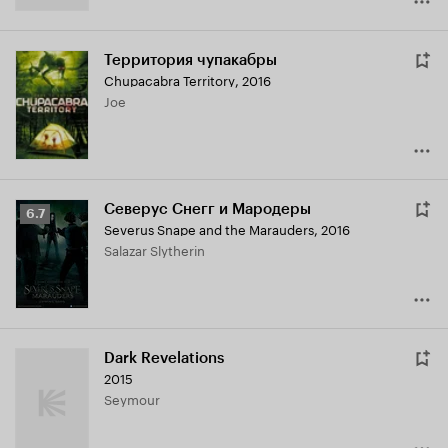
Территория чупакабры
Chupacabra Territory
,
2016
Joe
Северус Снегг и Мародеры
Рейтинг
6.7
Severus Snape and the Marauders
,
2016
Кинопоиска
Salazar Slytherin
6.7
Dark Revelations
2015
Seymour