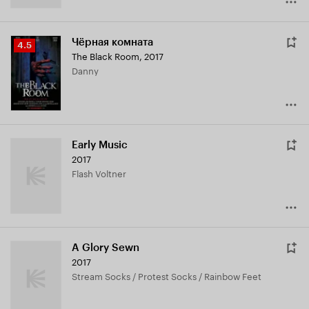
Чёрная комната
Рейтинг
4.5
The Black Room
,
2017
Кинопоиска
Danny
4.5
Early Music
2017
Flash Voltner
A Glory Sewn
2017
Stream Socks / Protest Socks / Rainbow Feet