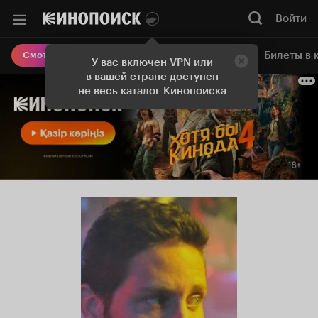
Войти
Онлайн-кинотеатр
Билеты в 
Смотреть кино
У вас включен VPN или
в вашей стране доступен
не весь каталог Кинопоиска