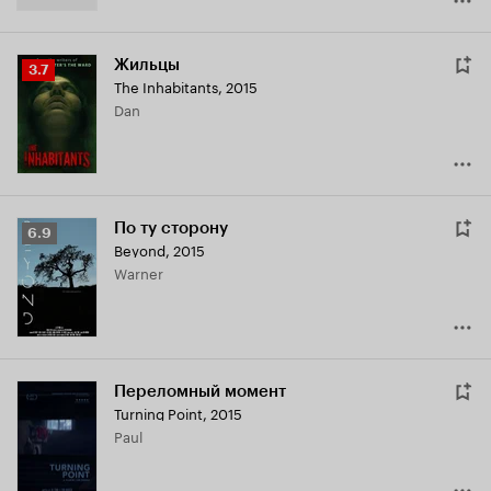
Жильцы
Рейтинг
3.7
The Inhabitants
,
2015
Кинопоиска
Dan
3.7
По ту сторону
Рейтинг
6.9
Beyond
,
2015
Кинопоиска
Warner
6.9
Переломный момент
Turning Point
,
2015
Paul