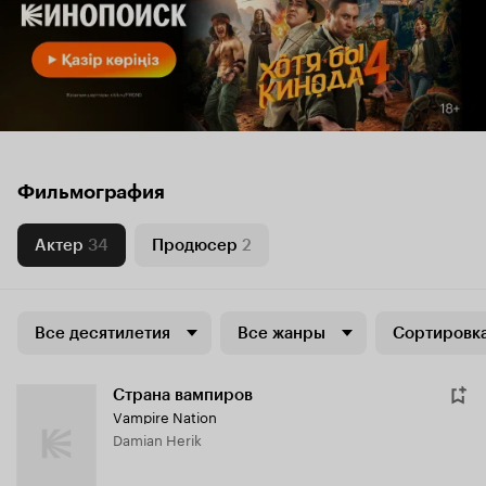
Фильмография
Актер
34
Продюсер
2
Все десятилетия
Все жанры
Сортировка
Страна вампиров
Vampire Nation
Damian Herik