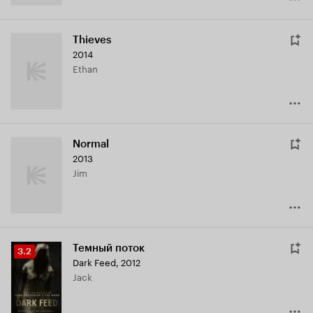
Thieves
2014
Ethan
Normal
2013
Jim
Темный поток
Рейтинг
3.2
Dark Feed
,
2012
Кинопоиска
Jack
3.2