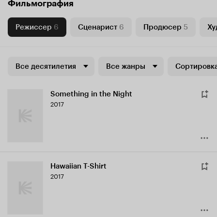
Фильмография
Режиссер
6
Сценарист
6
Продюсер
5
Ху
Все десятилетия
Все жанры
Сортировка
Something in the Night
2017
Hawaiian T-Shirt
2017