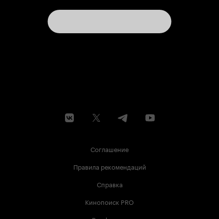
Соглашение
Правила рекомендаций
Справка
Кинопоиск PRO