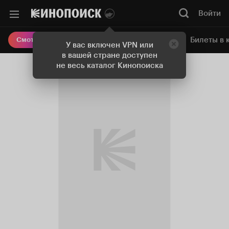
Войти
Онлайн-кинотеатр
Билеты в 
Смотреть кино
У вас включен VPN или
в вашей стране доступен
не весь каталог Кинопоиска