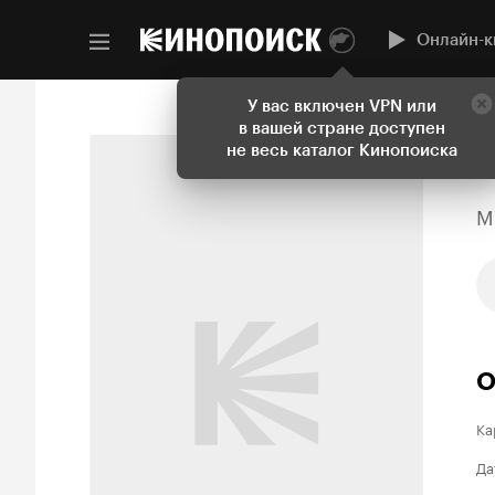
Онлайн-к
У вас включен VPN или
в вашей стране доступен
не весь каталог Кинопоиска
M
О
Ка
Да