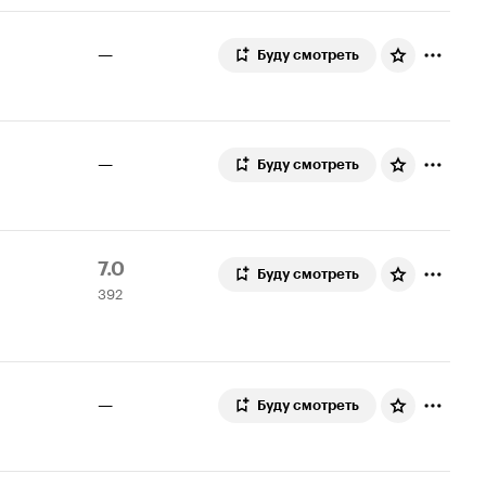
—
Буду смотреть
—
Буду смотреть
Рейтинг
392
7.0
Буду смотреть
392
Кинопоиска
оценки
7.0
—
Буду смотреть