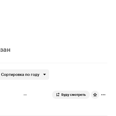
азан
Сортировка по году
—
Буду смотреть