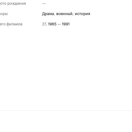
сто рождения
—
анры
драма
,
военный
,
история
его фильмов
27
,
1965
—
1991