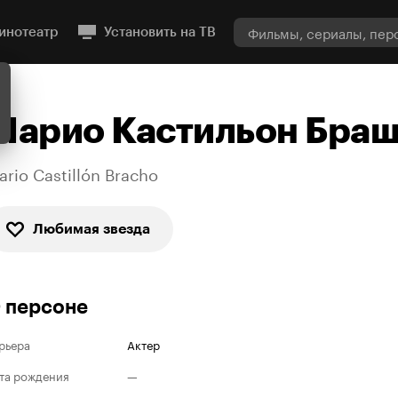
инотеатр
Установить на ТВ
Марио Кастильон Бра
ario Castillón Bracho
Любимая звезда
 персоне
рьера
Актер
та рождения
—