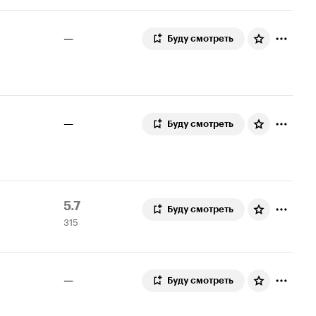
—
Буду смотреть
—
Буду смотреть
Рейтинг
315
5.7
Буду смотреть
315
Кинопоиска
оценок
5.7
—
Буду смотреть