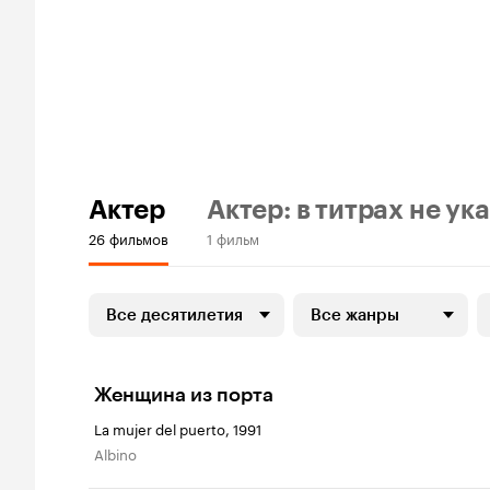
Актер
Актер: в титрах не ук
26 фильмов
1 фильм
Все десятилетия
Все жанры
Женщина из порта
La mujer del puerto, 1991
Albino