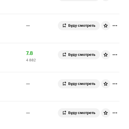
—
Буду смотреть
Рейтинг
4
7.8
Буду смотреть
4 882
Кинопоиска
882
7.8
оценки
—
Буду смотреть
—
Буду смотреть