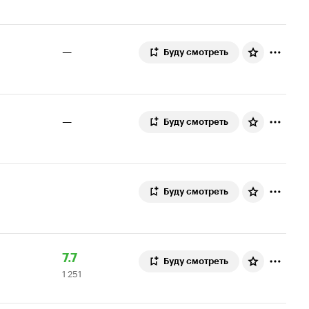
—
Буду смотреть
—
Буду смотреть
Буду смотреть
Рейтинг
1
7.7
Буду смотреть
1 251
Кинопоиска
251
7.7
оценка