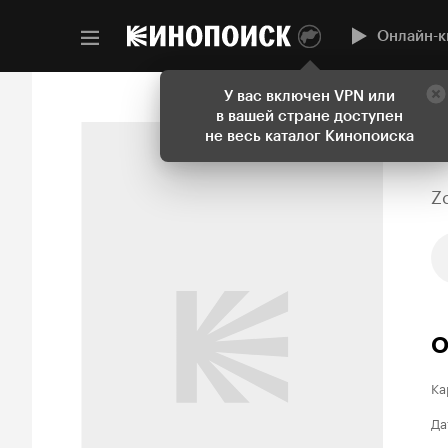
Онлайн-к
У вас включен VPN или
в вашей стране доступен
не весь каталог Кинопоиска
Z
О
Ка
Да