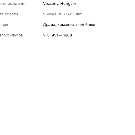
сто рождения
Vezseny
,
Hungary
та смерти
9 июня, 1987 • 65 лет
анры
драма
,
комедия
,
семейный
его фильмов
90
,
1951
—
1988