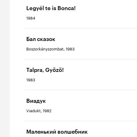
Legyél te is Bonca!
1984
Бал сказок
Boszorkányszombat, 1983
Talpra, Gyözö!
1983
Виадук
Viadukt, 1982
Маленький волшебник