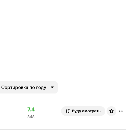
Сортировка по году
Рейтинг
848
7.4
Буду смотреть
848
Кинопоиска
оценок
7.4