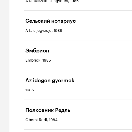
A fantasztikus nagynéni, 1986
Сельский нотариус
A falu jegyzöje, 1986
Эмбрион
Embriók, 1985
Az idegen gyermek
1985
Полковник Редль
Oberst Redl, 1984