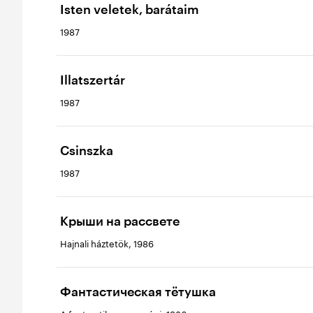
Isten veletek, barátaim
1987
Illatszertár
1987
Csinszka
1987
Крыши на рассвете
Hajnali háztetök, 1986
Фантастическая тётушка