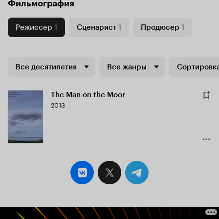
Фильмография
Режиссер
1
Сценарист
1
Продюсер
1
Все десятилетия
Все жанры
Сортировка
The Man on the Moor
2013