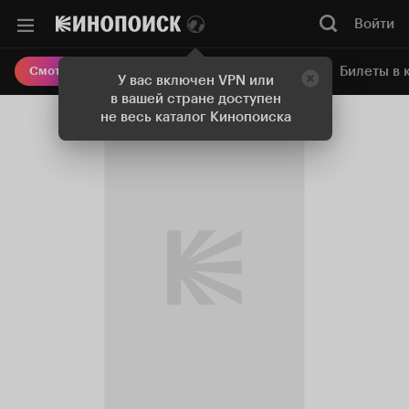
Войти
Онлайн-кинотеатр
Билеты в 
Смотреть кино
У вас включен VPN или
в вашей стране доступен
не весь каталог Кинопоиска