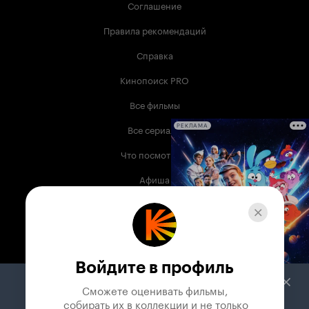
Соглашение
Правила рекомендаций
Справка
Кинопоиск PRO
Все фильмы
Все сериалы
РЕКЛАМА
Что посмотреть
Афиша
Музыка
Телепрограмма
Книги
Войдите в профиль
Служба поддержки
Сможете оценивать фильмы,

 собирать их в коллекции и не только