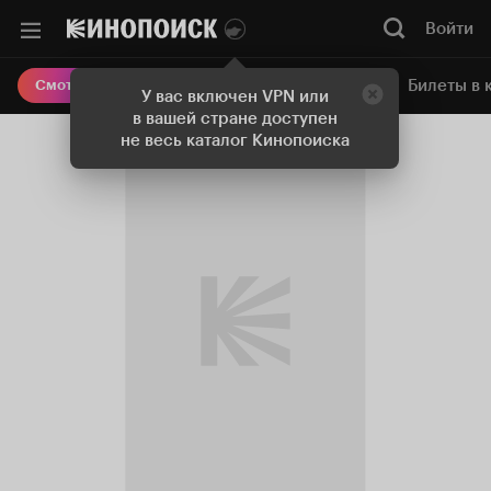
Войти
Онлайн-кинотеатр
Билеты в 
Смотреть кино
У вас включен VPN или
в вашей стране доступен
не весь каталог Кинопоиска