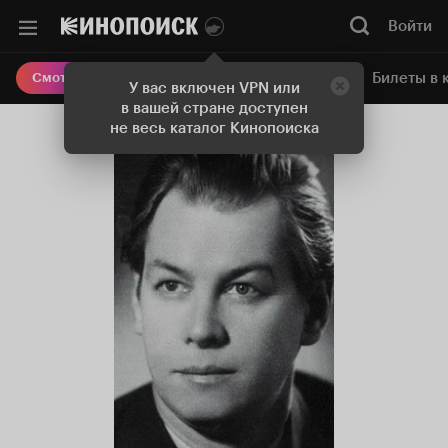
Войти
Онлайн-кинотеатр
Билеты в 
Смотреть кино
У вас включен VPN или
в вашей стране доступен
не весь каталог Кинопоиска