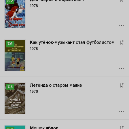
Рейтинг
8.2
1978
Кинопоиска
8.2
Как утёнок-музыкант стал футболистом
Рейтинг
7.6
1978
Кинопоиска
7.6
Легенда о старом маяке
Рейтинг
7.8
1976
Кинопоиска
7.8
Мешок яблок