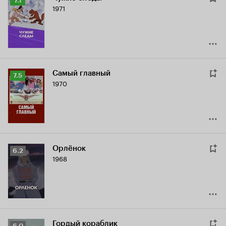
7.1
1971
Кинопоиска
7.1
Самый главный
Рейтинг
7.5
1970
Кинопоиска
7.5
Орлёнок
Рейтинг
6.2
1968
Кинопоиска
6.2
Гордый кораблик
Рейтинг
6.0