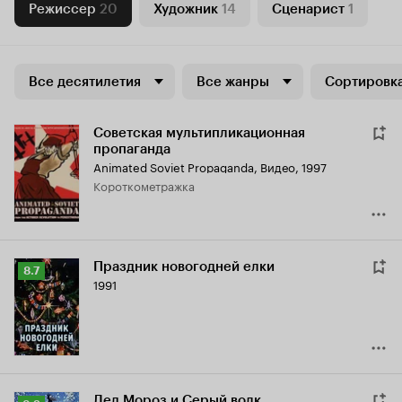
Режиссер
20
Художник
14
Сценарист
1
Все десятилетия
Все жанры
Сортировка
Советская мультипликационная
пропаганда
Animated Soviet Propaganda
,
Видео, 1997
короткометражка
Праздник новогодней елки
Рейтинг
8.7
1991
Кинопоиска
8.7
Дед Мороз и Серый волк