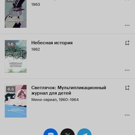
1963
Кинопоиска
6.2
Небесная история
Рейтинг
5.6
1962
Кинопоиска
5.6
Светлячок: Мультипликационный
Рейтинг
6.5
журнал для детей
Кинопоиска
Мини-сериал, 1960–1964
6.5