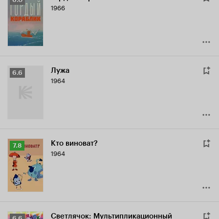
1966
Кинопоиска
6.0
Лужа
Рейтинг
6.6
1964
Кинопоиска
6.6
Кто виноват?
Рейтинг
7.8
1964
Кинопоиска
7.8
Светлячок: Мультипликационный
Рейтинг
6.6