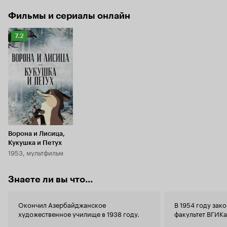
Фильмы и сериалы онлайн
Рейтинг
7.2
Кинопоиска
7.2
Ворона и Лисица,
Кукушка и Петух
1953, мультфильм
Знаете ли вы что...
Окончил Азербайджанское
В 1954 году зак
художественное училище в 1938 году.
факультет ВГИКа