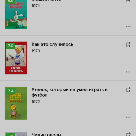
Рейтинг
8.6
1974
Кинопоиска
8.6
Как это случилось
Рейтинг
7.0
1973
Кинопоиска
7.0
Утёнок, который не умел играть в
Рейтинг
7.4
футбол
Кинопоиска
1972
7.4
Чужие следы
Рейтинг