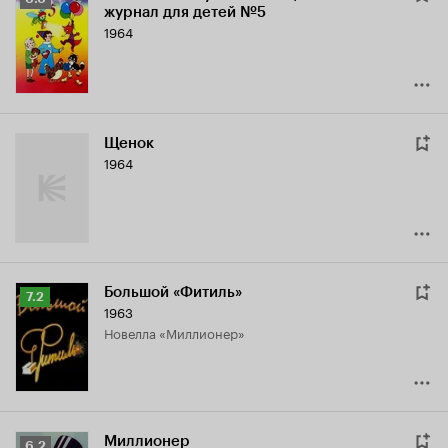
журнал для детей №5
Кинопоиска
1964
6.6
Щенок
1964
Большой «Фитиль»
Рейтинг
7.2
1963
Кинопоиска
новелла «Миллионер»
7.2
Миллионер
Рейтинг
6.2