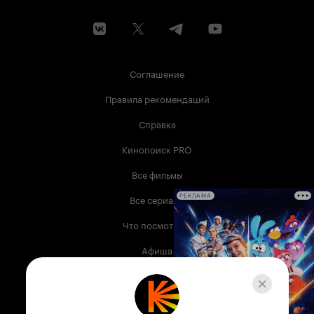
Соглашение
Правила рекомендаций
Справка
Кинопоиск PRO
Все фильмы
Все сериалы
РЕКЛАМА
Что посмотреть
Афиша
Музыка
Телепрограмма