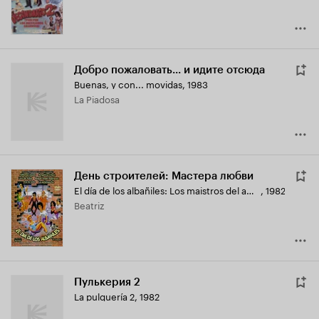
Добро пожаловать... и идите отсюда
Buenas, y con... movidas
,
1983
La Piadosa
День строителей: Мастера любви
El día de los albañiles: Los maistros del amor
,
1982
Beatriz
Пулькерия 2
La pulquería 2
,
1982