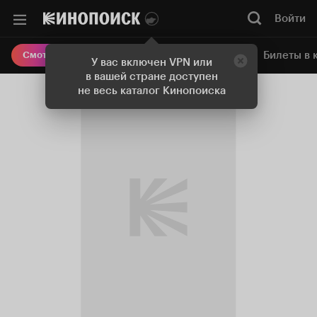
Войти
Онлайн-кинотеатр
Билеты в 
Смотреть кино
У вас включен VPN или
в вашей стране доступен
не весь каталог Кинопоиска