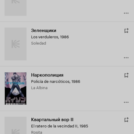
Зеленщики
Los verduleros
,
1986
Soledad
Наркополиция
Policía de narcóticos
,
1986
La Albina
Квартальный вор II
El ratero de la vecindad II
,
1985
Rosita