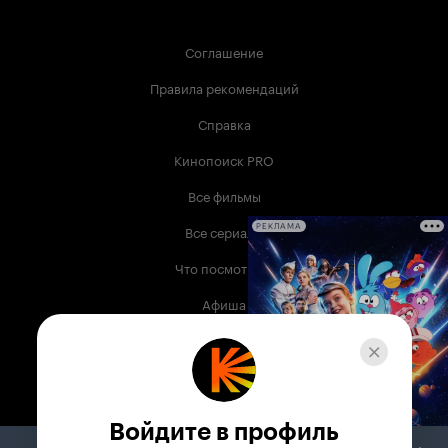
Соглашение
Правила рекомендаций
Справка
Кинопоиск PRO
Все фильмы
Все сериалы
РЕКЛАМА
Что посмотреть
Афиша
Музыка
Телепрограмма
Книги
Войдите в профиль
Служба поддержки