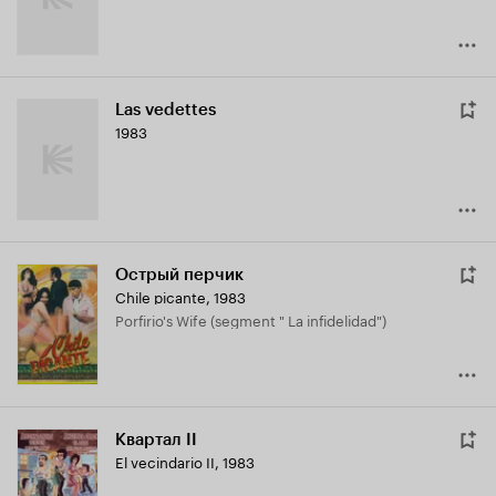
Las vedettes
1983
Острый перчик
Chile picante
,
1983
Porfirio's Wife (segment " La infidelidad")
Квартал II
El vecindario II
,
1983