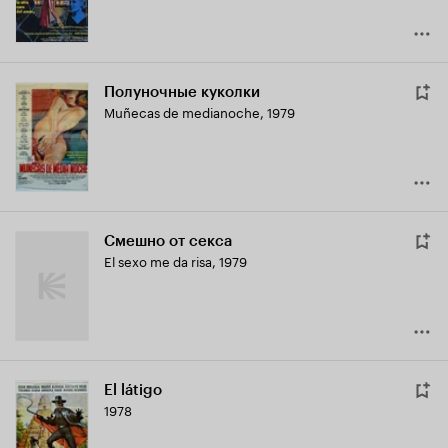
Полуночные куколки
Muñecas de medianoche
,
1979
Смешно от секса
El sexo me da risa
,
1979
El látigo
1978