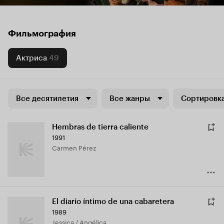
Фильмография
Актриса
49
Все десятилетия
Все жанры
Сортировка
Hembras de tierra caliente
1991
Carmen Pérez
El diario íntimo de una cabaretera
1989
Jessica / Angélica