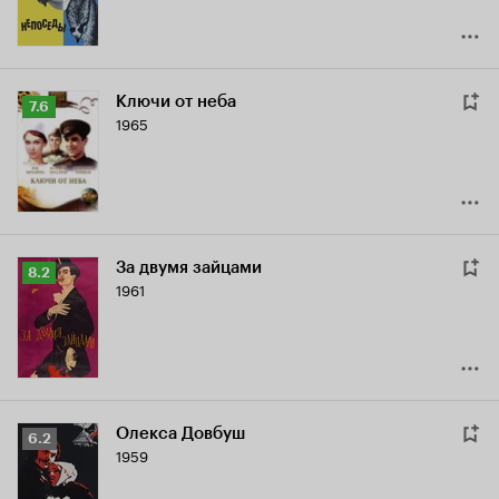
Ключи от неба
Рейтинг
7.6
1965
Кинопоиска
7.6
За двумя зайцами
Рейтинг
8.2
1961
Кинопоиска
8.2
Олекса Довбуш
Рейтинг
6.2
1959
Кинопоиска
6.2