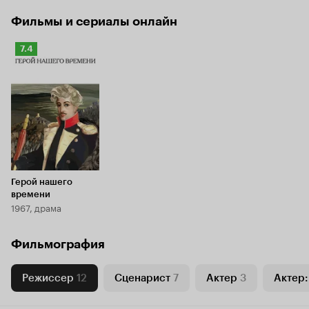
Фильмы и сериалы онлайн
Рейтинг
7.4
Кинопоиска
7.4
Герой нашего
времени
1967, драма
Фильмография
Режиссер
12
Сценарист
7
Актер
3
Актер: