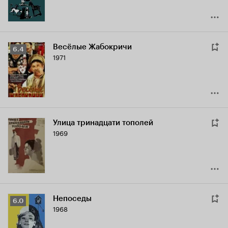
Весёлые Жабокричи
Рейтинг
6.4
1971
Кинопоиска
6.4
Улица тринадцати тополей
1969
Непоседы
Рейтинг
6.0
1968
Кинопоиска
6.0