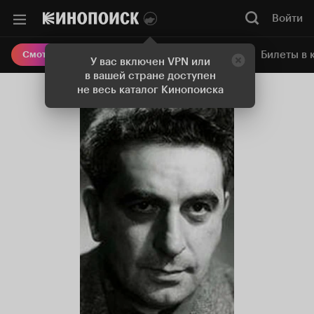
Войти
Онлайн-кинотеатр
Билеты в 
Смотреть кино
У вас включен VPN или
в вашей стране доступен
не весь каталог Кинопоиска