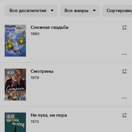
Все десятилетия
Все жанры
Сортировка
Снежная свадьба
1980
Смотрины
Рейтинг
6.0
1979
Кинопоиска
6.0
Ни пуха, ни пера
Рейтинг
6.0
1973
Кинопоиска
6.0