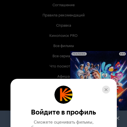
Соглашение
Правила рекомендаций
Справка
Кинопоиск PRO
Все фильмы
Все сериалы
РЕКЛАМА
Что посмотреть
Афиша
Музыка
Телепрограмма
Книги
Войдите в профиль
Служба поддержки
Сможете оценивать фильмы,
