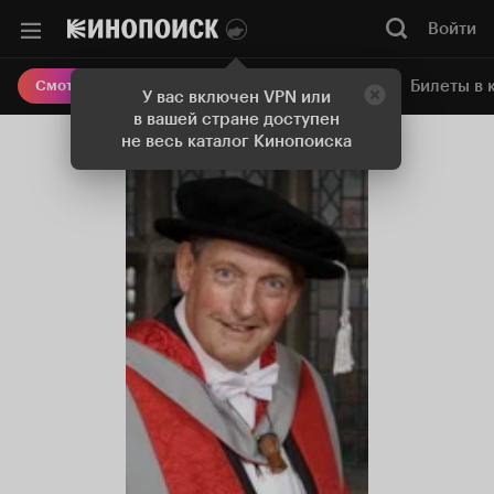
Войти
Онлайн-кинотеатр
Билеты в 
Смотреть кино
У вас включен VPN или
в вашей стране доступен
не весь каталог Кинопоиска