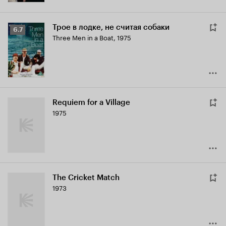
Трое в лодке, не считая собаки
Рейтинг
6.7
Three Men in a Boat
,
1975
Кинопоиска
6.7
Requiem for a Village
1975
The Cricket Match
1973