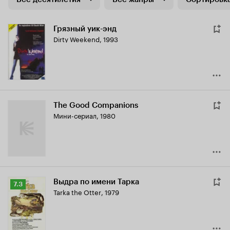
Грязный уик-энд
Dirty Weekend
,
1993
The Good Companions
Мини-сериал, 1980
Выдра по имени Тарка
Рейтинг
7.3
Tarka the Otter
,
1979
Кинопоиска
7.3