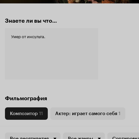
Знаете ли вы что...
Умер от инсульта.
Фильмография
Композитор
11
Актер: играет самого себя
1
Все десятилетия
Все жанры
Сортировка