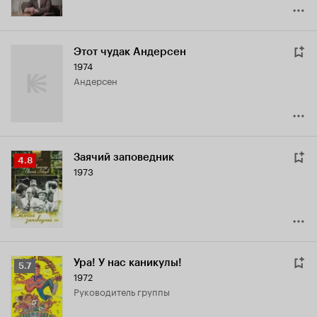
Этот чудак Андерсен
1974
Андерсен
Заячий заповедник
Рейтинг
4.8
1973
Кинопоиска
4.8
Ура! У нас каникулы!
Рейтинг
5.7
1972
Кинопоиска
руководитель группы
5.7