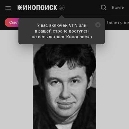
Войти
Онлайн-кинотеатр
Билеты в 
Смотреть кино
У вас включен VPN или
в вашей стране доступен
не весь каталог Кинопоиска