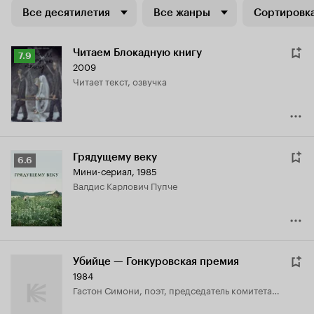
Все десятилетия
Все жанры
Сортировка
Читаем Блокадную книгу
Рейтинг
7.9
2009
Кинопоиска
читает текст, озвучка
7.9
Грядущему веку
Рейтинг
6.6
Мини-сериал, 1985
Кинопоиска
Валдис Карлович Пупче
6.6
Убийце — Гонкуровская премия
1984
Гастон Симони, поэт, председатель комитета по присуждению премии