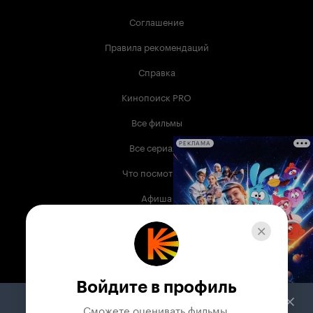
Соглашение
Правила рекомендаций
Справка
Кинопоиск PRO
Все фильмы
Все сериалы
РЕКЛАМА
Что посмотреть
Афиша
Музыка
Телепрограмма
Книги
Войдите в профиль
Служба поддержки
Сможете оценивать фильмы,
