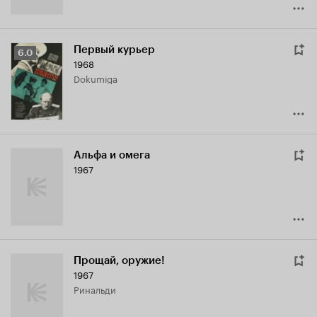
Первый курьер
Рейтинг
6.0
1968
Кинопоиска
Dokumiga
6.0
Альфа и омега
1967
Прощай, оружие!
1967
Ринальди