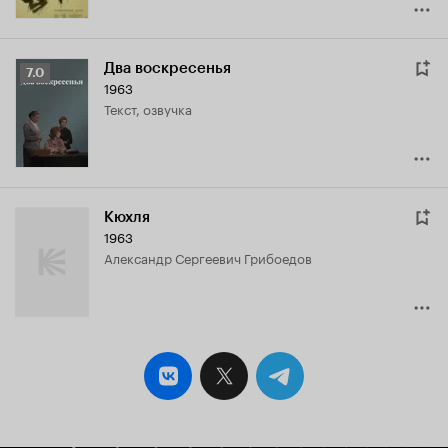
Два воскресенья
Рейтинг
7.0
1963
Кинопоиска
текст, озвучка
7.0
Кюхля
1963
Александр Сергеевич Грибоедов