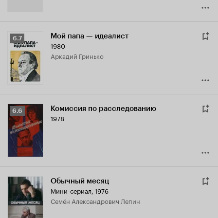
Мой папа — идеалист
Рейтинг
6.7
1980
Кинопоиска
Аркадий Гринько
6.7
Комиссия по расследованию
Рейтинг
6.6
1978
Кинопоиска
6.6
Обычный месяц
Мини-сериал, 1976
Семён Александрович Лепин