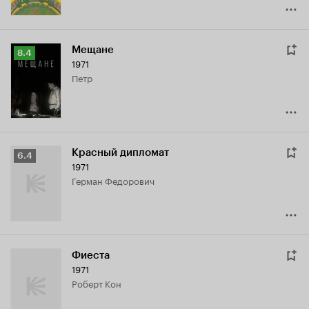
Мещане
Рейтинг
8.4
1971
Кинопоиска
Петр
8.4
Красный дипломат
Рейтинг
6.4
1971
Кинопоиска
Герман Федорович
6.4
Фиеста
1971
Роберт Кон