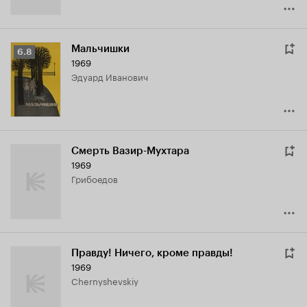
Мальчишки
Рейтинг
6.8
1969
Кинопоиска
Эдуард Иванович
6.8
Смерть Вазир-Мухтара
1969
Грибоедов
Правду! Ничего, кроме правды!
1969
Chernyshevskiy