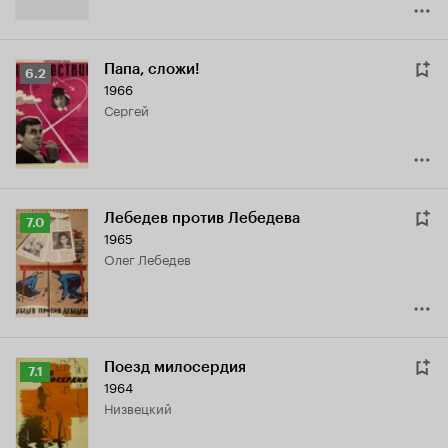
Папа, сложи!
Рейтинг
6.2
1966
Кинопоиска
Сергей
6.2
Лебедев против Лебедева
Рейтинг
7.0
1965
Кинопоиска
Олег Лебедев
7.0
Поезд милосердия
Рейтинг
7.1
1964
Кинопоиска
Низвецкий
7.1