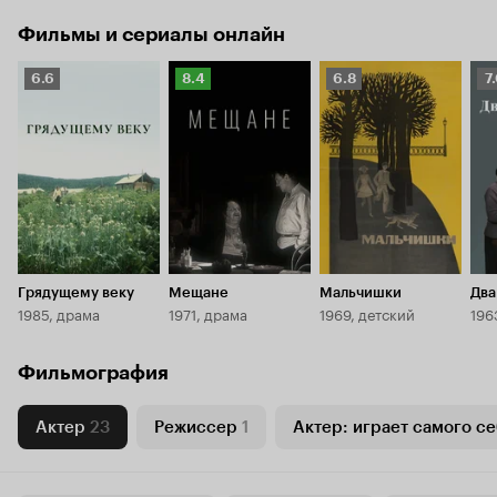
Фильмы и сериалы онлайн
Рейтинг
Рейтинг
Рейтинг
Р
6.6
8.4
6.8
7
Кинопоиска
Кинопоиска
Кинопоиска
К
6.6
8.4
6.8
7.
Грядущему веку
Мещане
Мальчишки
Два
1985, драма
1971, драма
1969, детский
196
Фильмография
Актер
23
Режиссер
1
Актер: играет самого се