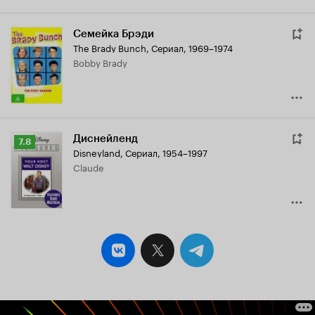
Семейка Брэди
The Brady Bunch
,
Сериал, 1969–1974
Bobby Brady
Диснейленд
Рейтинг
7.8
Disneyland
,
Сериал, 1954–1997
Кинопоиска
Claude
7.8