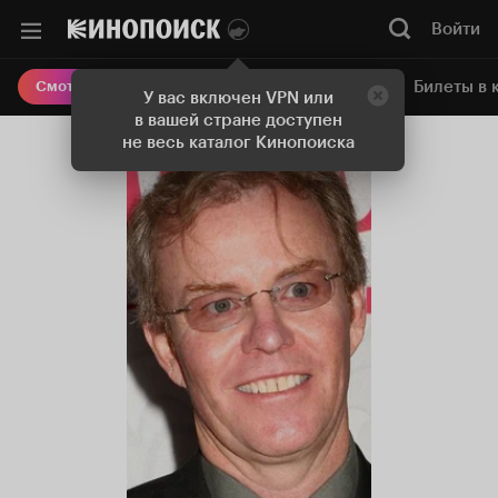
Войти
Онлайн-кинотеатр
Билеты в 
Смотреть кино
У вас включен VPN или
в вашей стране доступен
не весь каталог Кинопоиска