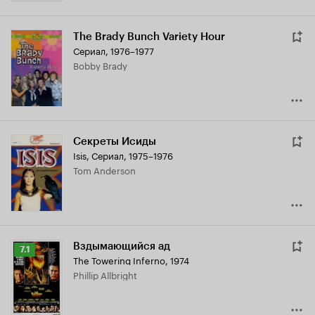
The Brady Bunch Variety Hour
Сериал, 1976–1977
Bobby Brady
Секреты Исиды
Isis
,
Сериал, 1975–1976
Tom Anderson
Вздымающийся ад
Рейтинг
7.1
The Towering Inferno
,
1974
Кинопоиска
Phillip Allbright
7.1