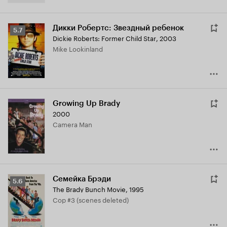
Дикки Робертс: Звездный ребенок
Рейтинг
5.7
Dickie Roberts: Former Child Star
,
2003
Кинопоиска
Mike Lookinland
5.7
Growing Up Brady
2000
Camera Man
Семейка Брэди
Рейтинг
5.6
The Brady Bunch Movie
,
1995
Кинопоиска
Cop #3 (scenes deleted)
5.6