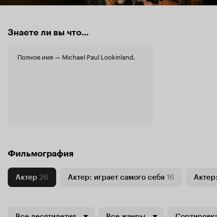
Знаете ли вы что...
Полное имя — Michael Paul Lookinland.
Фильмография
Актер
26
Актер: играет самого себя
16
Актер:
Все десятилетия
Все жанры
Сортировка