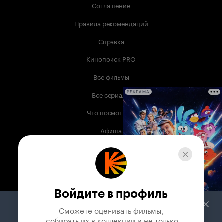
Соглашение
Правила рекомендаций
Справка
Кинопоиск PRO
Все фильмы
Все сериалы
РЕКЛАМА
Что посмотреть
Афиша
Музыка
Телепрограмма
Книги
Войдите в профиль
Служба поддержки
Сможете оценивать фильмы,

 собирать их в коллекции и не только