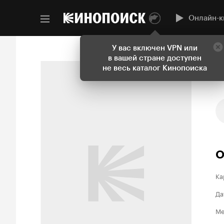
Онлайн-к
У вас включен VPN или
в вашей стране доступен
не весь каталог Кинопоиска
О
Ка
Да
Ме