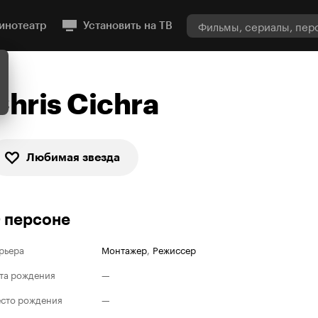
инотеатр
Установить на ТВ
Chris Cichra
Любимая звезда
 персоне
рьера
Монтажер
,
Режиссер
та рождения
—
сто рождения
—