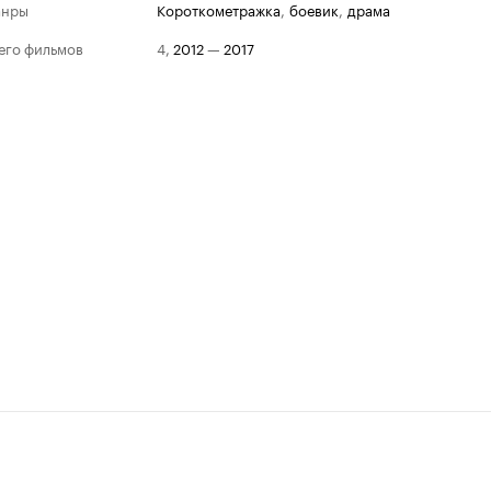
анры
короткометражка
,
боевик
,
драма
его фильмов
4
,
2012
—
2017