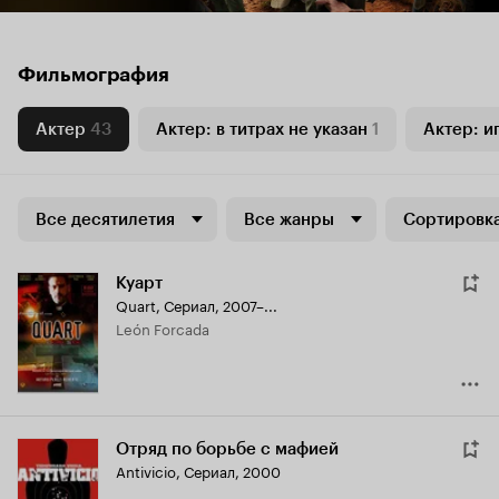
Фильмография
Актер
43
Актер: в титрах не указан
1
Актер: и
Все десятилетия
Все жанры
Сортировка
Куарт
Quart
,
Сериал, 2007–...
León Forcada
Отряд по борьбе с мафией
Antivicio
,
Сериал, 2000