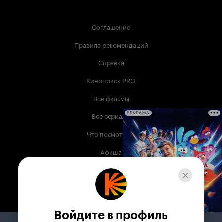
Соглашение
Правила рекомендаций
Справка
Кинопоиск PRO
Все фильмы
Все сериалы
РЕКЛАМА
Что посмотреть
Афиша
Музыка
Телепрограмма
Книги
Войдите в профиль