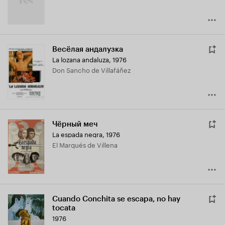
Весёлая андалузка
La lozana andaluza
,
1976
Don Sancho de Villafáñez
Чёрный меч
La espada negra
,
1976
El Marqués de Villena
Cuando Conchita se escapa, no hay
tocata
1976