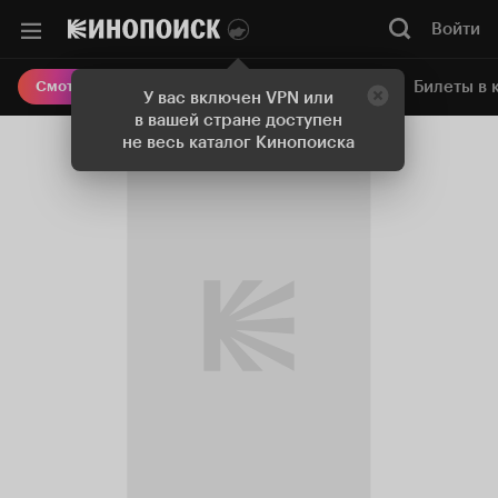
Войти
Онлайн-кинотеатр
Билеты в 
Смотреть кино
У вас включен VPN или
в вашей стране доступен
не весь каталог Кинопоиска