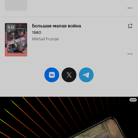
Большая-малая война
Рейтинг
5.0
1980
Кинопоиска
Mikhail Frunze
5.0