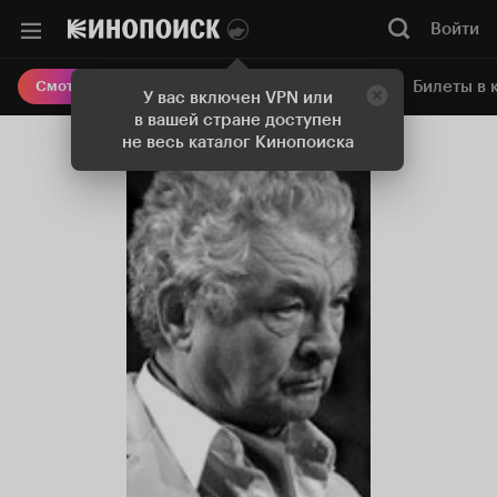
Войти
Онлайн-кинотеатр
Билеты в 
Смотреть кино
У вас включен VPN или
в вашей стране доступен
не весь каталог Кинопоиска