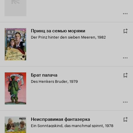
Принц за семью морями
Рейтинг
6.7
Der Prinz hinter den sieben Meeren
,
1982
Кинопоиска
6.7
Брат палача
Des Henkers Bruder
,
1979
Неисправимая фантазерка
Ein Sonntagskind, das manchmal spinnt
,
1978