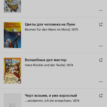
Цветы для человека на Луне
Blumen für den Mann im Mond
,
1975
Волшебных дел мастер
Рейтинг
6.2
Hans Röckle und der Teufel
,
1974
Кинопоиска
6.2
Черт возьми, я уже взрослый
...verdammt, ich bin erwachsen
,
1974