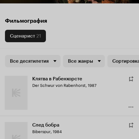
Фильмография
Сценарист
21
Все десятилетия
Все жанры
Сортировка
Клятва в Рабенхорсте
Der Schwur von Rabenhorst
,
1987
След бобра
Biberspur
,
1984