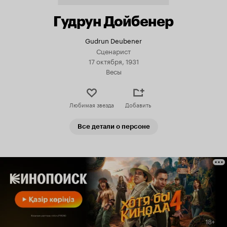
Гудрун Дойбенер
Gudrun Deubener
Сценарист
17 октября, 1931
Весы
Любимая звезда
Добавить
Все детали о персоне