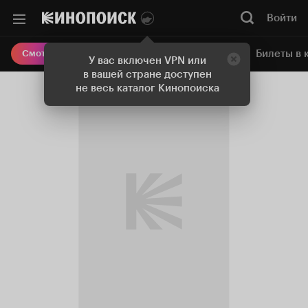
Войти
Онлайн-кинотеатр
Билеты в 
Смотреть кино
У вас включен VPN или
в вашей стране доступен
не весь каталог Кинопоиска